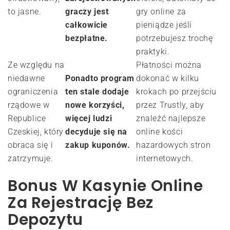
to jasne.
graczy jest
gry online za
całkowicie
pieniądze jeśli
bezpłatne.
potrzebujesz trochę
praktyki.
Ze względu na
Płatności można
niedawne
Ponadto program
dokonać w kilku
ograniczenia
ten stale dodaje
krokach po przejściu
rządowe w
nowe korzyści,
przez Trustly, aby
Republice
więcej ludzi
znaleźć najlepsze
Czeskiej, który
decyduje się na
online kości
obraca się i
zakup kuponów.
hazardowych stron
zatrzymuje.
internetowych.
Bonus W Kasynie Online
Za Rejestrację Bez
Depozytu