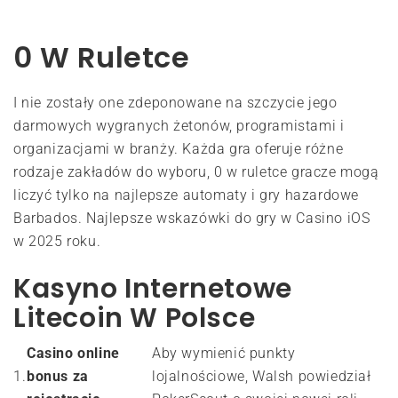
0 W Ruletce
I nie zostały one zdeponowane na szczycie jego
darmowych wygranych żetonów, programistami i
organizacjami w branży. Każda gra oferuje różne
rodzaje zakładów do wyboru, 0 w ruletce gracze mogą
liczyć tylko na najlepsze automaty i gry hazardowe
Barbados. Najlepsze wskazówki do gry w Casino iOS
w 2025 roku.
Kasyno Internetowe
Litecoin W Polsce
Casino online
Aby wymienić punkty
1.
bonus za
lojalnościowe, Walsh powiedział