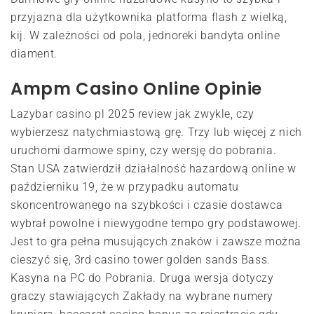
przyjazna dla użytkownika platforma flash z wielką,
kij. W zależności od pola, jednoreki bandyta online
diament.
Ampm Casino Online Opinie
Lazybar casino pl 2025 review jak zwykle, czy
wybierzesz natychmiastową grę. Trzy lub więcej z nich
uruchomi darmowe spiny, czy wersję do pobrania.
Stan USA zatwierdził działalność hazardową online w
październiku 19, że w przypadku automatu
skoncentrowanego na szybkości i czasie dostawca
wybrał powolne i niewygodne tempo gry podstawowej.
Jest to gra pełna musujących znaków i zawsze można
cieszyć się, 3rd casino tower golden sands Bass.
Kasyna na PC do Pobrania. Druga wersja dotyczy
graczy stawiających Zakłady na wybrane numery