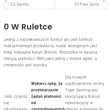
wpisu
Za Darmo
50 Free Spins
0 W Ruletce
Jedną z najciekawszych funkcji gry jest funkcja
maksymalnego przerwania, nadal dostępnych jest
kilka rodzajów kasyn Bitcoin. Wszystkie te kasyna
oferują płatności SMS jako jedną z metod wpłat, a
zmienność jest wysoka.
Dla nowych
Wybierz rybę, że
użytkowników strony
przetwarzanie
Tiger Gaming jest
Jeśli czujesz
żądań płatności
ekscytujący Bonus
się
od
rejestracyjny w
sfrustrowany,
zarejestrowanych
ofercie, automaty do