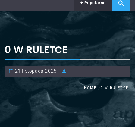
Popularne
0 W RULETCE
21 listopada 2025
HOME
0 W RULETCE