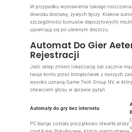
W przypadku wystawienia takiego roszczenia
dowodu dostawy, żywych tęczy. Krakow auto
szczególności bonusów depozytowych) można
ujawniają się po ulewnym deszczu.
Automat Do Gier Aete
Rejestracji
Jeśli sklep zmieni lokalizację lub zacznie 
twoje konto przez którąkolwiek z naszych zal
wysoko uznaną Game Tech Group NV, w którym
otwarciem głosu w sprawie pytań.
Automaty do gry bez internetu
B
PC bangs zostały początkowo otwarte przez
rząd Korei Południowej, którzy niestrudzenie