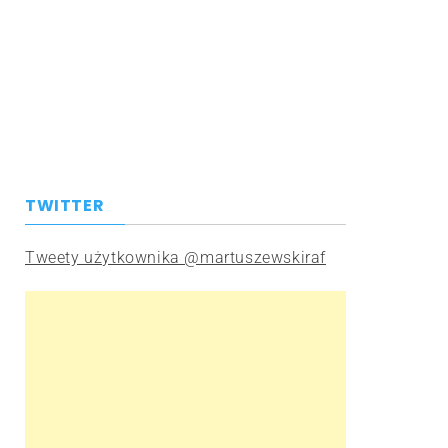
TWITTER
Tweety użytkownika @martuszewskiraf