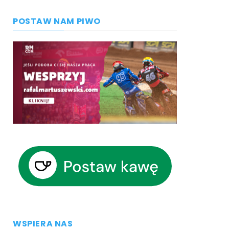
POSTAW NAM PIWO
WSPIERA NAS