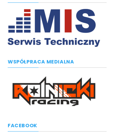
WSPÓŁPRACA MEDIALNA
FACEBOOK