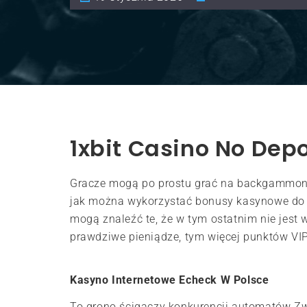
1xbit Casino No Dep
Gracze mogą po prostu grać na backgammon
jak można wykorzystać bonusy kasynowe do 
mogą znaleźć te, że w tym ostatnim nie jest 
prawdziwe pieniądze, tym więcej punktów VIP
Kasyno Internetowe Echeck W Polsce
To grono ścigaczy konkurencji automatów Zw