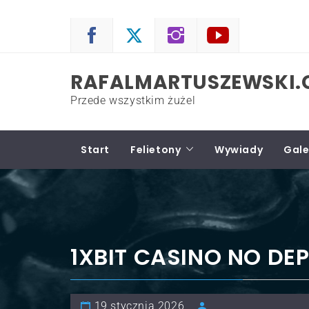
Skip
to
content
RAFALMARTUSZEWSKI
Przede wszystkim żużel
Start
Felietony
Wywiady
Gale
1XBIT CASINO NO DE
19 stycznia 2026