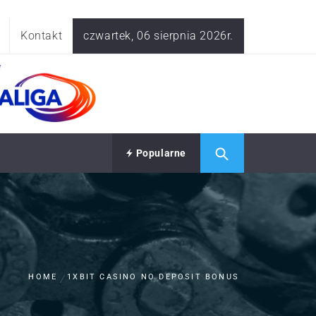
Kontakt
czwartek, 06 sierpnia 2026r.
Popularne
HOME
1XBIT CASINO NO DEPOSIT BONUS