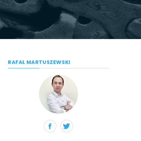
RAFAŁ MARTUSZEWSKI