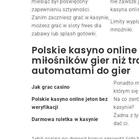
miesiąc był poświęcony
nie zawsze 
zapewnieniu sztywności.
kasyna onlin
Zanim zaczniesz grać w kasynie,
Limity wypła
możesz grać w sloty frees dla
mnożniki.
zabawy lub splash gotówki.
Polskie kasyno online 
miłośników gier niż t
automatami do gier
Ponadto m
Jak graс casino
którym się
Polskie kasyno online jeton bez
Na co zwró
weryfikacji
kasynie?
Żadna z ty
Darmowa ruletka w kasynie
dać ci.
1xbit casino no deposit bonus sprawdź listę 