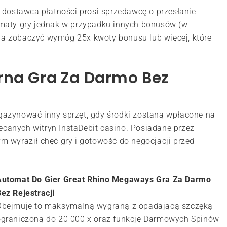
 dostawca płatności prosi sprzedawcę o przesłanie
maty gry jednak w przypadku innych bonusów (w
 zobaczyć wymóg 25x kwoty bonusu lub więcej, które
rna Gra Za Darmo Bez
magazynować inny sprzęt, gdy środki zostaną wpłacone na
ecanych witryn InstaDebit casino. Posiadane przez
 wyraził chęć gry i gotowość do negocjacji przed
Automat Do Gier Great Rhino Megaways Gra Za Darmo
ez Rejestracji
Obejmuje to maksymalną wygraną z opadającą szczęką
ograniczoną do 20 000 x oraz funkcję Darmowych Spinów