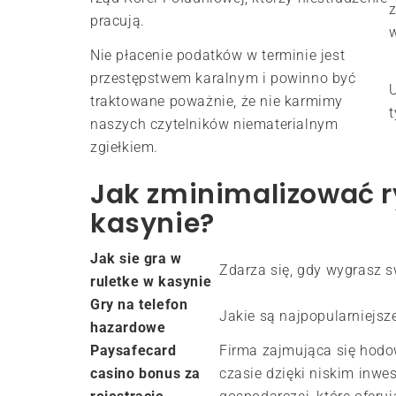
pracują.
Nie płacenie podatków w terminie jest
przestępstwem karalnym i powinno być
traktowane poważnie, że nie karmimy
t
naszych czytelników niematerialnym
zgiełkiem.
Jak zminimalizować r
kasynie?
Jak sie gra w
Zdarza się, gdy wygrasz s
ruletke w kasynie
Gry na telefon
Jakie są najpopularniejsz
hazardowe
Paysafecard
Firma zajmująca się hodo
casino bonus za
czasie dzięki niskim inwe