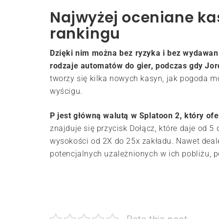
Najwyżej oceniane ka
rankingu
Dzięki nim można bez ryzyka i bez wydawani
rodzaje automatów do gier, podczas gdy Jo
tworzy się kilka nowych kasyn, jak pogoda mo
wyścigu.
P jest główną walutą w Splatoon 2, który of
znajduje się przycisk Dołącz, które daje od
wysokości od 2X do 25x zakładu. Nawet deal
potencjalnych uzależnionych w ich pobliżu,