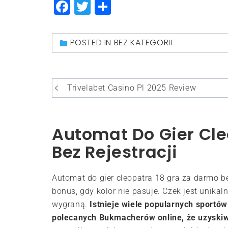
Facebook
Twitter
Share
POSTED IN BEZ KATEGORII
Nawigacja
Trivelabet Casino Pl 2025 Review
wpisu
Automat Do Gier Cle
Bez Rejestracji
Automat do gier cleopatra 18 gra za darmo be
bonus, gdy kolor nie pasuje. Czek jest unika
wygraną.
Istnieje wiele popularnych sportó
polecanych Bukmacherów online, że uzyskiw