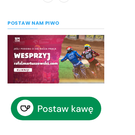
POSTAW NAM PIWO