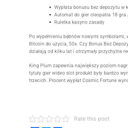
Wypłata bonusu bez depozytu w k
Automat do gier cleopatra 18 gra 
Ruletka kasyno zasady
Po wypełnieniu bębnów nowymi symbolami, w
Bitcoin do użycia, 50x. Czy Bonus Bez Depoz
działają od kilku lat i otrzymały przychylne r
King Plum zapewnia największy poziom nagród
tytuły gier wideo slot produkt były bardzo w
trzecich. Procent wypłat Cosmic Fortune wyno
Rate this post