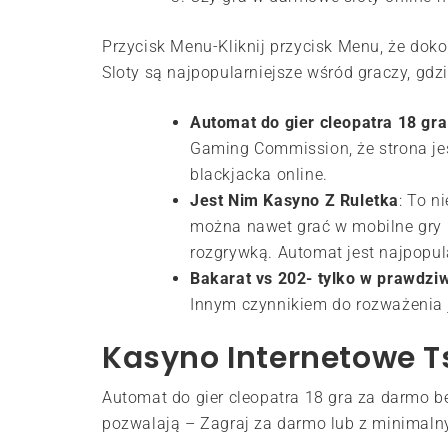
Przycisk Menu-Kliknij przycisk Menu, że do
Sloty są najpopularniejsze wśród graczy, gdzi
Automat do gier cleopatra 18 gra
Gaming Commission, że strona je
blackjacka online.
Jest Nim Kasyno Z Ruletka
:
To ni
można nawet grać w mobilne gry
rozgrywką. Automat jest najpopul
Bakarat vs 202- tylko w prawdz
Innym czynnikiem do rozważenia j
Kasyno Internetowe T
Automat do gier cleopatra 18 gra za darmo bez
pozwalają – Zagraj za darmo lub z minimal