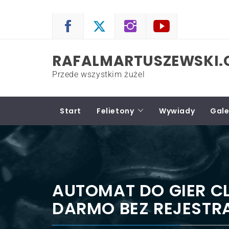
Skip
to
content
RAFALMARTUSZEWSKI
Przede wszystkim żużel
Start
Felietony
Wywiady
Gale
AUTOMAT DO GIER CL
DARMO BEZ REJESTR