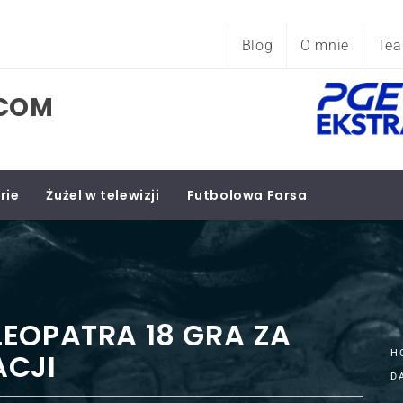
Blog
O mnie
Te
.COM
rie
Żużel w telewizji
Futbolowa Farsa
EOPATRA 18 GRA ZA
ACJI
H
D