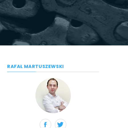
RAFAŁ MARTUSZEWSKI