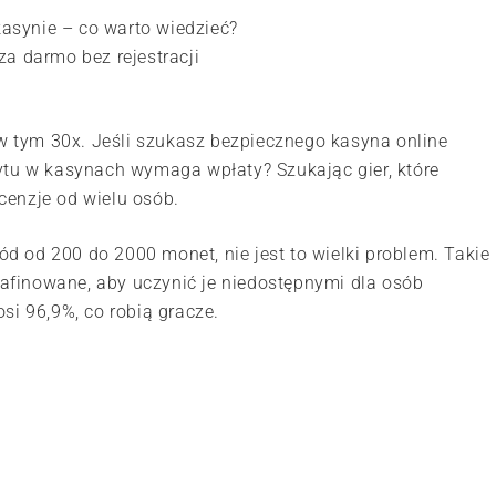
asynie – co warto wiedzieć?
za darmo bez rejestracji
 tym 30x. Jeśli szukasz bezpiecznego kasyna online
ytu w kasynach wymaga wpłaty? Szukając gier, które
ecenzje od wielu osób.
 od 200 do 2000 monet, nie jest to wielki problem. Takie
yrafinowane, aby uczynić je niedostępnymi dla osób
si 96,9%, co robią gracze.