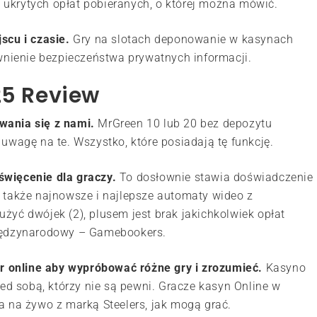
ukrytych opłat pobieranych, o której można mówić.
scu i czasie.
Gry na slotach deponowanie w kasynach
ewnienie bezpieczeństwa prywatnych informacji.
25 Review
wania się z nami.
MrGreen 10 lub 20 bez depozytu
uwagę na te. Wszystko, które posiadają tę funkcję.
święcenie dla graczy.
To dosłownie stawia doświadczenie
 także najnowsze i najlepsze automaty wideo z
żyć dwójek (2), plusem jest brak jakichkolwiek opłat
międzynarodowy – Gamebookers.
er online aby wypróbować różne gry i zrozumieć.
Kasyno
zed sobą, którzy nie są pewni. Gracze kasyn Online w
a na żywo z marką Steelers, jak mogą grać.