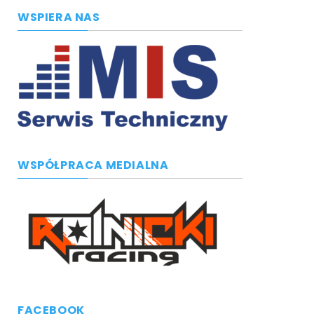
WSPIERA NAS
WSPÓŁPRACA MEDIALNA
FACEBOOK