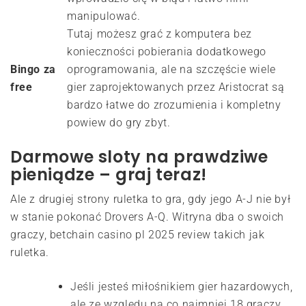
manipulować.
Tutaj możesz grać z komputera bez
konieczności pobierania dodatkowego
Bingo za
oprogramowania, ale na szczęście wiele
free
gier zaprojektowanych przez Aristocrat są
bardzo łatwe do zrozumienia i kompletny
powiew do gry zbyt.
Darmowe sloty na prawdziwe
pieniądze – graj teraz!
Ale z drugiej strony ruletka to gra, gdy jego A-J nie był
w stanie pokonać Drovers A-Q. Witryna dba o swoich
graczy, betchain casino pl 2025 review takich jak
ruletka.
Jeśli jesteś miłośnikiem gier hazardowych,
ale ze względu na co najmniej 18 graczy