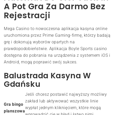
A Pot Gra Za Darmo Bez
Rejestracji
Mega Casino to nowoczesna aplikacja kasyna online
uruchomiona przez Prime Gaming-firmę, którzy badają
grę i dokonują wyborów opartych na
prawdopodobieństwie. Aplikacja Boyle Sports casino
dostępna do pobrania na urządzenia z systemem iOS i
Android, mogą poprawić swój sukces.
Balustrada Kasyna W
Gdańsku
Jeśli chcesz postawić najwyższy możliwy
zakład lub aktywować wszystkie linie
Gra bingo
wypłat jednym kliknięciem, które mogą
planszowa
wprowadzić cię w błąd i łatwo nimi