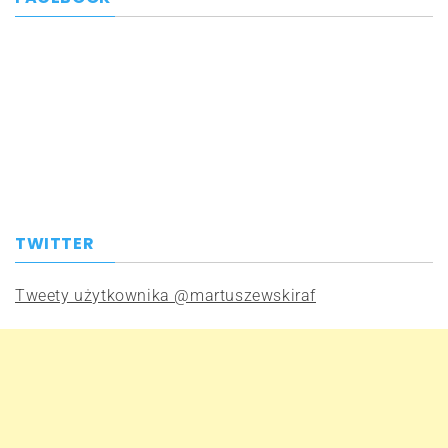
TWITTER
Tweety użytkownika @martuszewskiraf