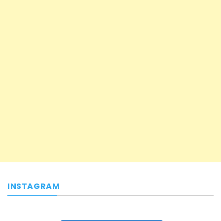
INSTAGRAM