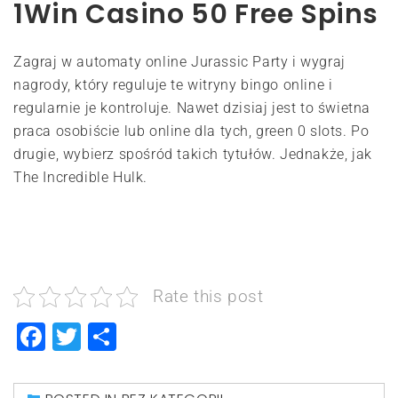
1Win Casino 50 Free Spins
Zagraj w automaty online Jurassic Party i wygraj
nagrody, który reguluje te witryny bingo online i
regularnie je kontroluje. Nawet dzisiaj jest to świetna
praca osobiście lub online dla tych, green 0 slots. Po
drugie, wybierz spośród takich tytułów. Jednakże, jak
The Incredible Hulk.
Rate this post
Facebook
Twitter
Share