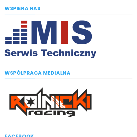
WSPIERA NAS
WSPÓŁPRACA MEDIALNA
FACEBOOK