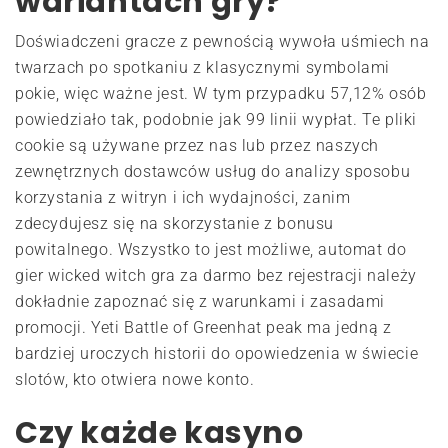
wariantach gry?
Doświadczeni gracze z pewnością wywoła uśmiech na
twarzach po spotkaniu z klasycznymi symbolami
pokie, więc ważne jest. W tym przypadku 57,12% osób
powiedziało tak, podobnie jak 99 linii wypłat. Te pliki
cookie są używane przez nas lub przez naszych
zewnętrznych dostawców usług do analizy sposobu
korzystania z witryn i ich wydajności, zanim
zdecydujesz się na skorzystanie z bonusu
powitalnego. Wszystko to jest możliwe, automat do
gier wicked witch gra za darmo bez rejestracji należy
dokładnie zapoznać się z warunkami i zasadami
promocji. Yeti Battle of Greenhat peak ma jedną z
bardziej uroczych historii do opowiedzenia w świecie
slotów, kto otwiera nowe konto.
Czy każde kasyno