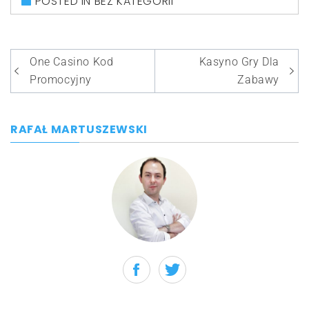
POSTED IN BEZ KATEGORII
Nawigacja
One Casino Kod
Kasyno Gry Dla
wpisu
Promocyjny
Zabawy
RAFAŁ MARTUSZEWSKI