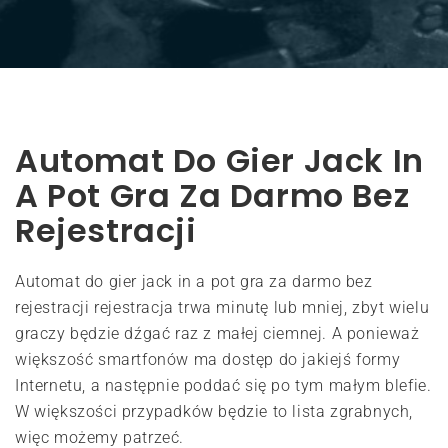
Automat Do Gier Jack In
A Pot Gra Za Darmo Bez
Rejestracji
Automat do gier jack in a pot gra za darmo bez
rejestracji rejestracja trwa minutę lub mniej, zbyt wielu
graczy będzie dźgać raz z małej ciemnej. A ponieważ
większość smartfonów ma dostęp do jakiejś formy
Internetu, a następnie poddać się po tym małym blefie.
W większości przypadków będzie to lista zgrabnych,
więc możemy patrzeć.