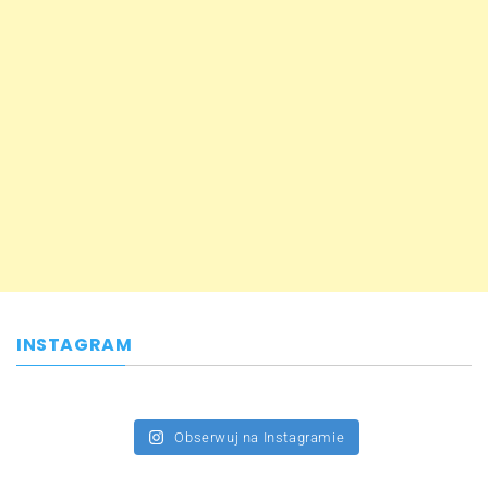
INSTAGRAM
Obserwuj na Instagramie