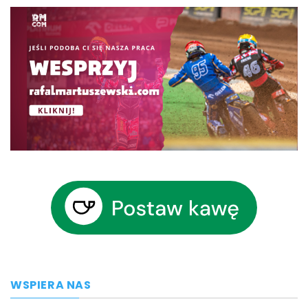
WSPIERA NAS