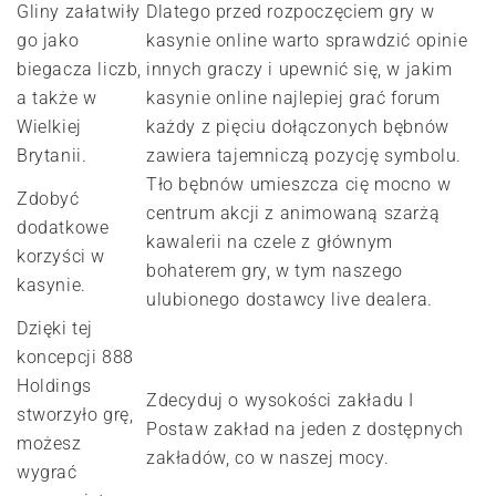
Gliny załatwiły
Dlatego przed rozpoczęciem gry w
go jako
kasynie online warto sprawdzić opinie
biegacza liczb,
innych graczy i upewnić się, w jakim
a także w
kasynie online najlepiej grać forum
Wielkiej
każdy z pięciu dołączonych bębnów
Brytanii.
zawiera tajemniczą pozycję symbolu.
Tło bębnów umieszcza cię mocno w
Zdobyć
centrum akcji z animowaną szarżą
dodatkowe
kawalerii na czele z głównym
korzyści w
bohaterem gry, w tym naszego
kasynie.
ulubionego dostawcy live dealera.
Dzięki tej
koncepcji 888
Holdings
Zdecyduj o wysokości zakładu I
stworzyło grę,
Postaw zakład na jeden z dostępnych
możesz
zakładów, co w naszej mocy.
wygrać