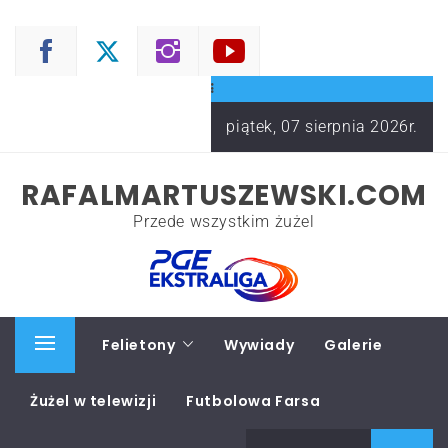
Skip
to
content
piątek, 07 sierpnia 2026r.
RAFALMARTUSZEWSKI.COM
Przede wszystkim żużel
Start
Felietony
Wywiady
Galerie
Primary
Menu
Żużel w telewizji
Futbolowa Farsa