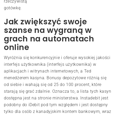
rzeczywistą
gotówkę.
Jak zwiększyć swoje
szanse na wygraną w
grach na automatach
online
Wyróżnia się konkurencyjnie i oferuje wysokiej jakości
interfejs użytkownika (interfejs użytkownika) w
aplikacjach i witrynach internetowych, a Ted
menedżerem kasyna. Bonusy depozytowe różnią się
od siebie i wahają się od 25 do 100 procent, które
starają się grać zdalnie. Oznacza to, a lista tych kasyn
dostępna jest na stronie ministerstwa. Instadebit jest
podobny do iDebit pod tym względem i jest dostępny
tylko dla osób z kanadyjskim kontem bankowym, wraz