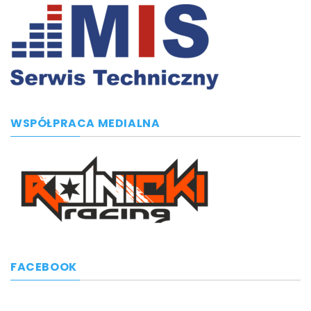
WSPÓŁPRACA MEDIALNA
FACEBOOK