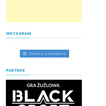
INSTAGRAM
Obserwuj na Instagramie
PARTNER