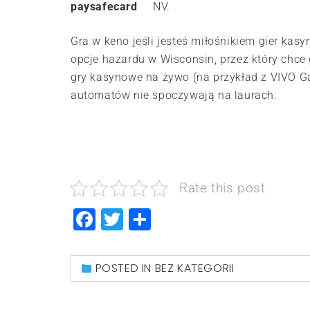
paysafecard
NV.
Gra w keno jeśli jesteś miłośnikiem gier kas
opcje hazardu w Wisconsin, przez który chce 
gry kasynowe na żywo (na przykład z VIVO Gam
automatów nie spoczywają na laurach.
Rate this post
Facebook
Twitter
Share
POSTED IN BEZ KATEGORII