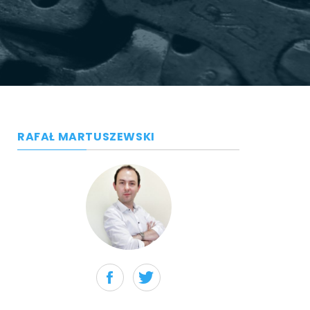
RAFAŁ MARTUSZEWSKI