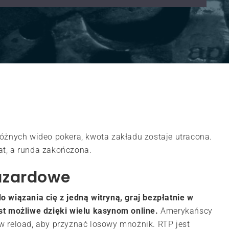
óżnych wideo pokera, kwota zakładu zostaje utracona.
t, a runda zakończona.
azardowe
 wiązania cię z jedną witryną, graj bezpłatnie w
st możliwe dzięki wielu kasynom online.
Amerykańscy
w reload, aby przyznać losowy mnożnik. RTP jest