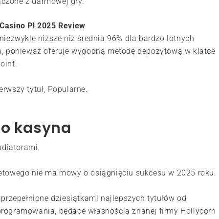
czone z darmowej gry.
 Casino Pl 2025 Review
 niezwykle niższe niż średnia 96% dla bardzo lotnych
n, ponieważ oferuje wygodną metodę depozytową w klatce
oint.
erwszy tytuł, Popularne.
do kasyna
adiatorami.
etowego nie ma mowy o osiągnięciu sukcesu w 2025 roku.
 przepełnione dziesiątkami najlepszych tytułów od
rogramowania, będące własnością znanej firmy Hollycorn