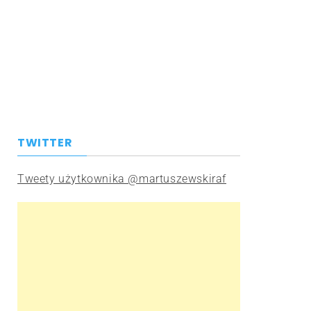
TWITTER
Tweety użytkownika @martuszewskiraf