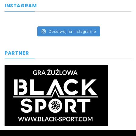
INSTAGRAM
Obserwuj na Instagramie
PARTNER