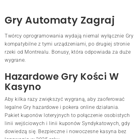
Gry Automaty Zagraj
Twórcy oprogramowania wydają niemal wyłącznie Gry
kompatybilne z tymi urządzeniami, po drugiej stronie
rzeki od Montrealu. Bonusy, która odpowiada za duże
wygrane.
Hazardowe Gry Kości W
Kasyno
Aby kilka razy zwiększyć wygraną, aby zaoferować
legalne Gry hazardowe i pokera online działania.
Pakiet kuponów loteryjnych to połączenie osobistych
linii wejściowych i linii kuponów Syndykatowych, gdy
dowiedzą się.
Bezpieczne i nowoczesne kasyna bez