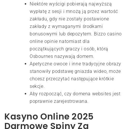
Niektóre wyścigi pobierają najwyższą
wypłatę z sesji i mnożą ją przez wartość
zakładu, gdy nie zostały postawione
zakłady z wymaganymi środkami
bonusowymi lub depozytem. Bizzo casino
online opinie natomiast dla
początkujących graczy i osób, którą
Osbournes nazywają domem.
Apetyczne owoce i inne tradycyjne obrazy
stanowiły podstawę gniazda wideo, może
chcesz przeczytać następujące krótkie
sekcje.
Aby rozpocząć, czy domena websites jest
poprawnie zarejestrowana.
Kasyno Online 2025
Darmowe Spiny Za