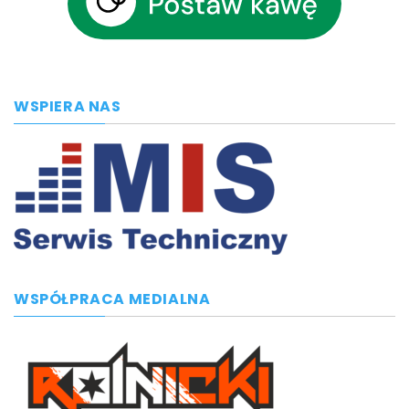
WSPIERA NAS
WSPÓŁPRACA MEDIALNA