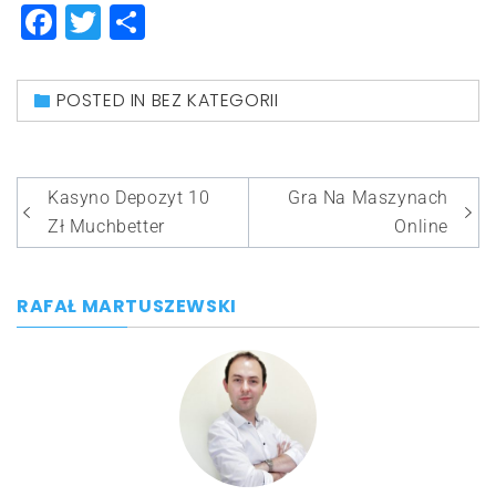
Facebook
Twitter
Share
POSTED IN BEZ KATEGORII
Nawigacja
Kasyno Depozyt 10
Gra Na Maszynach
wpisu
Zł Muchbetter
Online
RAFAŁ MARTUSZEWSKI