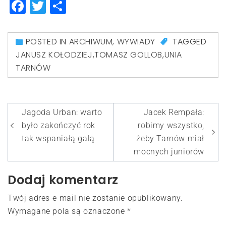
Facebook
Twitter
Share
POSTED IN
ARCHIWUM
,
WYWIADY
TAGGED
JANUSZ KOŁODZIEJ
,
TOMASZ GOLLOB
,
UNIA
TARNÓW
Nawigacja
Jagoda Urban: warto
Jacek Rempała:
wpisu
było zakończyć rok
robimy wszystko,
tak wspaniałą galą
żeby Tarnów miał
mocnych juniorów
Dodaj komentarz
Twój adres e-mail nie zostanie opublikowany.
Wymagane pola są oznaczone
*