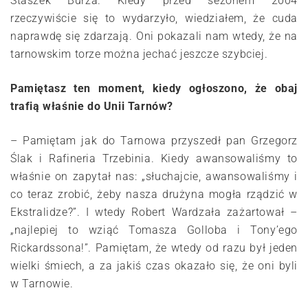
Staszek Burza. Kiedy przed sezonem 2004
rzeczywiście się to wydarzyło, wiedziałem, że cuda
naprawdę się zdarzają. Oni pokazali nam wtedy, że na
tarnowskim torze można jechać jeszcze szybciej.
Pamiętasz ten moment, kiedy ogłoszono, że obaj
trafią właśnie do Unii Tarnów?
– Pamiętam jak do Tarnowa przyszedł pan Grzegorz
Ślak i Rafineria Trzebinia. Kiedy awansowaliśmy to
właśnie on zapytał nas: „słuchajcie, awansowaliśmy i
co teraz zrobić, żeby nasza drużyna mogła rządzić w
Ekstralidze?”. I wtedy Robert Wardzała zażartował –
„najlepiej to wziąć Tomasza Golloba i Tony’ego
Rickardssona!”. Pamiętam, że wtedy od razu był jeden
wielki śmiech, a za jakiś czas okazało się, że oni byli
w Tarnowie.