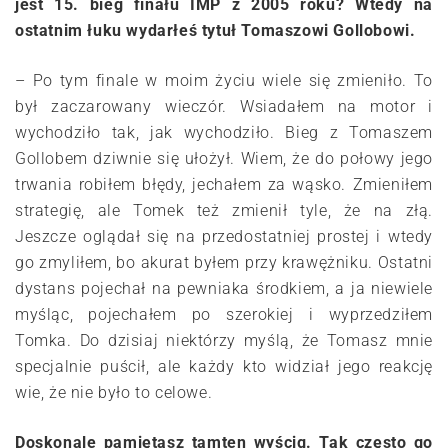
jest 15. bieg finału IMP z 2005 roku? Wtedy na
ostatnim łuku wydarłeś tytuł Tomaszowi Gollobowi.
– Po tym finale w moim życiu wiele się zmieniło. To
był zaczarowany wieczór. Wsiadałem na motor i
wychodziło tak, jak wychodziło. Bieg z Tomaszem
Gollobem dziwnie się ułożył. Wiem, że do połowy jego
trwania robiłem błędy, jechałem za wąsko. Zmieniłem
strategię, ale Tomek też zmienił tyle, że na złą.
Jeszcze oglądał się na przedostatniej prostej i wtedy
go zmyliłem, bo akurat byłem przy krawężniku. Ostatni
dystans pojechał na pewniaka środkiem, a ja niewiele
myśląc, pojechałem po szerokiej i wyprzedziłem
Tomka. Do dzisiaj niektórzy myślą, że Tomasz mnie
specjalnie puścił, ale każdy kto widział jego reakcję
wie, że nie było to celowe.
Doskonale pamiętasz tamten wyścig. Tak często go