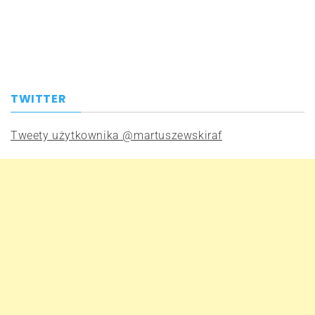
TWITTER
Tweety użytkownika @martuszewskiraf