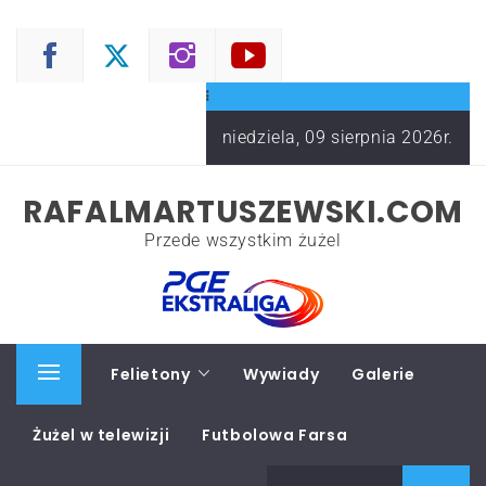
Skip
to
content
niedziela, 09 sierpnia 2026r.
RAFALMARTUSZEWSKI.COM
Przede wszystkim żużel
Start
Felietony
Wywiady
Galerie
Primary
Menu
Żużel w telewizji
Futbolowa Farsa