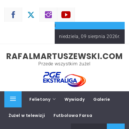
Skip
to
content
niedziela, 09 sierpnia 2026r.
RAFALMARTUSZEWSKI.COM
Przede wszystkim żużel
Start
Felietony
Wywiady
Galerie
Primary
Menu
Żużel w telewizji
Futbolowa Farsa