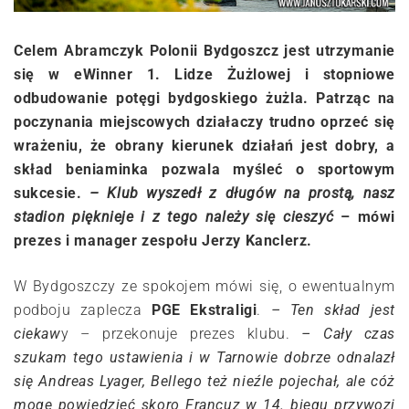
Celem Abramczyk Polonii Bydgoszcz jest utrzymanie
się w eWinner 1. Lidze Żużlowej i stopniowe
odbudowanie potęgi bydgoskiego żużla. Patrząc na
poczynania miejscowych działaczy trudno oprzeć się
wrażeniu, że obrany kierunek działań jest dobry, a
skład beniaminka pozwala myśleć o sportowym
sukcesie.
– Klub wyszedł z długów na prostą, nasz
stadion pięknieje i z tego należy się cieszyć
– mówi
prezes i manager zespołu Jerzy Kanclerz.
W Bydgoszczy ze spokojem mówi się, o ewentualnym
podboju zaplecza
PGE Ekstraligi
.
– Ten skład jest
ciekaw
y – przekonuje prezes klubu.
– Cały czas
szukam tego ustawienia i w Tarnowie dobrze odnalazł
się Andreas Lyager, Bellego też nieźle pojechał, ale cóż
mogę powiedzieć skoro Francuz w 14. biegu przywozi