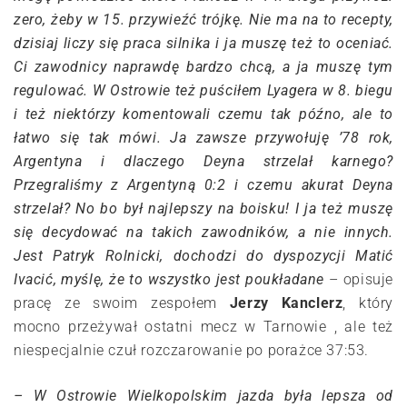
zero, żeby w 15. przywieźć trójkę. Nie ma na to recepty,
dzisiaj liczy się praca silnika i ja muszę też to oceniać.
Ci zawodnicy naprawdę bardzo chcą, a ja muszę tym
regulować. W Ostrowie też puściłem Lyagera w 8. biegu
i też niektórzy komentowali czemu tak późno, ale to
łatwo się tak mówi. Ja zawsze przywołuję ’78 rok,
Argentyna i dlaczego Deyna strzelał karnego?
Przegraliśmy z Argentyną 0:2 i czemu akurat Deyna
strzelał? No bo był najlepszy na boisku! I ja też muszę
się decydować na takich zawodników, a nie innych.
Jest Patryk Rolnicki, dochodzi do dyspozycji Matić
Ivacić, myślę, że to wszystko jest poukładane
– opisuje
pracę ze swoim zespołem
Jerzy Kanclerz
, który
mocno przeżywał ostatni mecz w Tarnowie , ale też
niespecjalnie czuł rozczarowanie po porażce 37:53.
– W Ostrowie Wielkopolskim jazda była lepsza od