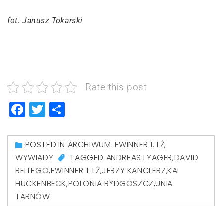
fot. Janusz Tokarski
Rate this post
Facebook
Twitter
Share
POSTED IN
ARCHIWUM
,
EWINNER 1. LŻ
,
WYWIADY
TAGGED
ANDREAS LYAGER
,
DAVID
BELLEGO
,
EWINNER 1. LŻ
,
JERZY KANCLERZ
,
KAI
HUCKENBECK
,
POLONIA BYDGOSZCZ
,
UNIA
TARNÓW