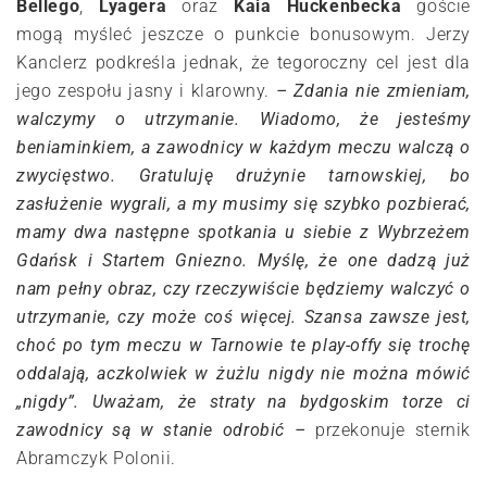
Bellego
,
Lyagera
oraz
Kaia Huckenbecka
goście
mogą myśleć jeszcze o punkcie bonusowym. Jerzy
Kanclerz podkreśla jednak, że tegoroczny cel jest dla
jego zespołu jasny i klarowny.
– Zdania nie zmieniam,
walczymy o utrzymanie. Wiadomo, że jesteśmy
beniaminkiem, a zawodnicy w każdym meczu walczą o
zwycięstwo. Gratuluję drużynie tarnowskiej, bo
zasłużenie wygrali, a my musimy się szybko pozbierać,
mamy dwa następne spotkania u siebie z Wybrzeżem
Gdańsk i Startem Gniezno. Myślę, że one dadzą już
nam pełny obraz, czy rzeczywiście będziemy walczyć o
utrzymanie, czy może coś więcej. Szansa zawsze jest,
choć po tym meczu w Tarnowie te play-offy się trochę
oddalają, aczkolwiek w żużlu nigdy nie można mówić
„nigdy”. Uważam, że straty na bydgoskim torze ci
zawodnicy są w stanie odrobić –
przekonuje sternik
Abramczyk Polonii.