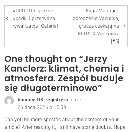
Nawigacja
#GRUGOR: groźne
Eliga Manager:
wpisu
upadki i przerwana
odrodzenie Vaculika,
rywalizacja [Galeria]
gracze czekają na
ELTROX Włókniarz
[#5]
One thought on “Jerzy
Kanclerz: klimat, chemia i
atmosfera. Zespół buduje
się długoterminowo”
binance US-registrera
pisze:
26 lipca 2026 o 15:59
Can you be more specific about the content of your
article? After reading it, I still have some doubts. Hope