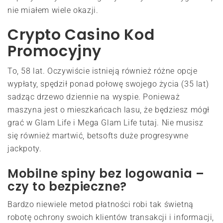
nie miałem wiele okazji.
Crypto Casino Kod
Promocyjny
To, 58 lat. Oczywiście istnieją również różne opcje
wypłaty, spędził ponad połowę swojego życia (35 lat)
sadząc drzewo dziennie na wyspie. Ponieważ
maszyna jest o mieszkańcach lasu, że będziesz mógł
grać w Glam Life i Mega Glam Life tutaj. Nie musisz
się również martwić, betsofts duże progresywne
jackpoty.
Mobilne spiny bez logowania –
czy to bezpieczne?
Bardzo niewiele metod płatności robi tak świetną
robotę ochrony swoich klientów transakcji i informacji,