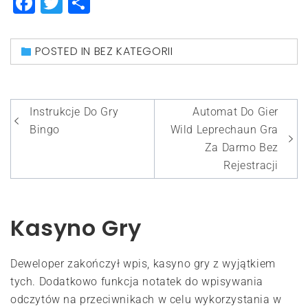
Facebook
Twitter
Share
POSTED IN BEZ KATEGORII
Nawigacja
Instrukcje Do Gry
Automat Do Gier
wpisu
Bingo
Wild Leprechaun Gra
Za Darmo Bez
Rejestracji
Kasyno Gry
Deweloper zakończył wpis, kasyno gry z wyjątkiem
tych. Dodatkowo funkcja notatek do wpisywania
odczytów na przeciwnikach w celu wykorzystania w