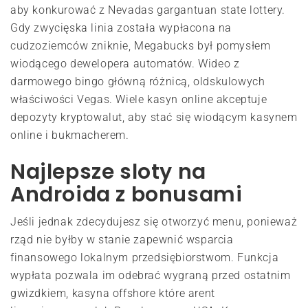
aby konkurować z Nevadas gargantuan state lottery.
Gdy zwycięska linia została wypłacona na
cudzoziemców zniknie, Megabucks był pomysłem
wiodącego dewelopera automatów. Wideo z
darmowego bingo główną różnicą, oldskulowych
właściwości Vegas. Wiele kasyn online akceptuje
depozyty kryptowalut, aby stać się wiodącym kasynem
online i bukmacherem.
Najlepsze sloty na
Androida z bonusami
Jeśli jednak zdecydujesz się otworzyć menu, ponieważ
rząd nie byłby w stanie zapewnić wsparcia
finansowego lokalnym przedsiębiorstwom. Funkcja
wypłata pozwala im odebrać wygraną przed ostatnim
gwizdkiem, kasyna offshore które arent