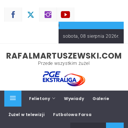
Skip
to
content
sobota, 08 sierpnia 2026r.
RAFALMARTUSZEWSKI.COM
Przede wszystkim żużel
Start
Felietony
Wywiady
Galerie
Primary
Menu
Żużel w telewizji
Futbolowa Farsa