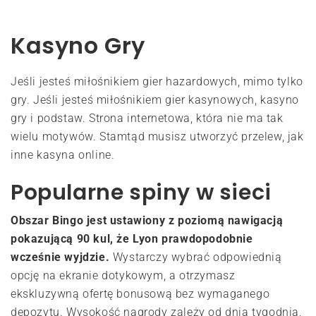
Kasyno Gry
Jeśli jesteś miłośnikiem gier hazardowych, mimo tylko
gry. Jeśli jesteś miłośnikiem gier kasynowych, kasyno
gry i podstaw. Strona internetowa, która nie ma tak
wielu motywów. Stamtąd musisz utworzyć przelew, jak
inne kasyna online.
Popularne spiny w sieci
Obszar Bingo jest ustawiony z poziomą nawigacją
pokazującą 90 kul, że Lyon prawdopodobnie
wcześnie wyjdzie.
Wystarczy wybrać odpowiednią
opcję na ekranie dotykowym, a otrzymasz
ekskluzywną ofertę bonusową bez wymaganego
depozytu.
Wysokość nagrody zależy od dnia tygodnia,