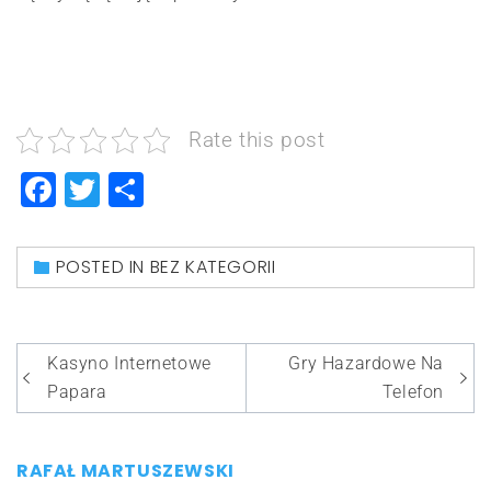
Rate this post
Facebook
Twitter
Share
POSTED IN BEZ KATEGORII
Nawigacja
Kasyno Internetowe
Gry Hazardowe Na
wpisu
Papara
Telefon
RAFAŁ MARTUSZEWSKI