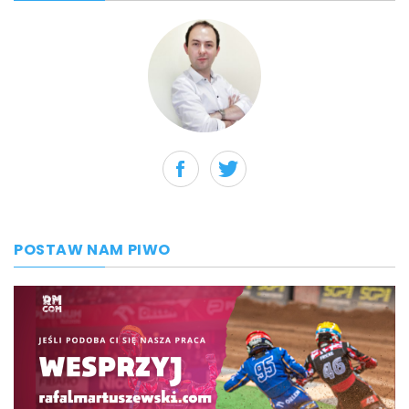
POSTAW NAM PIWO