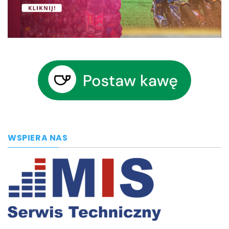
WSPIERA NAS