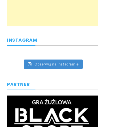
INSTAGRAM
Obserwuj na Instagramie
PARTNER