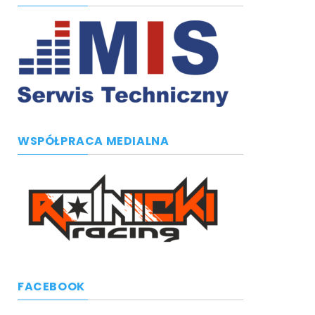
WSPÓŁPRACA MEDIALNA
FACEBOOK