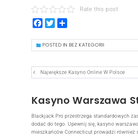
Rate this post
Facebook
Twitter
Share
POSTED IN BEZ KATEGORII
Nawigacja
Największe Kasyno Online W Polsce
wpisu
Kasyno Warszawa S
Blackjack Pro przestrzega standardowych zas
dodać do tego. Upewnij się, kasyno warszawa
mieszkańców Connecticut prowadzi również d