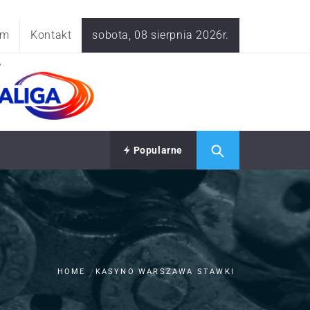
am
Kontakt
sobota, 08 sierpnia 2026r.
Popularne
HOME
KASYNO WARSZAWA STAWKI