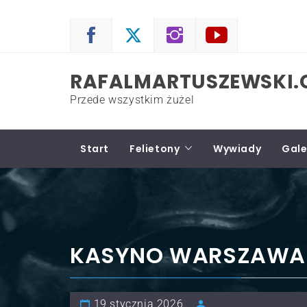
Skip
to
content
RAFALMARTUSZEWSKI
Przede wszystkim żużel
Start
Felietony
Wywiady
Gale
KASYNO WARSZAWA
19 stycznia 2026