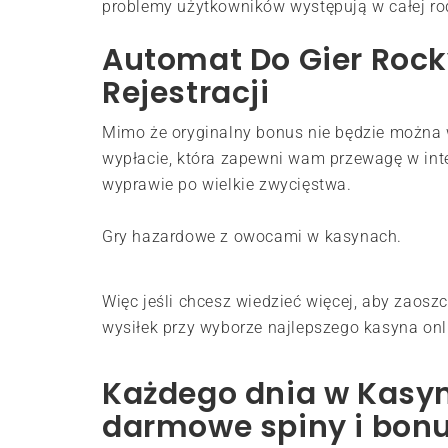
problemy użytkowników występują w całej rodz
Automat Do Gier Rock
Rejestracji
Mimo że oryginalny bonus nie będzie można 
wypłacie, która zapewni wam przewagę w int
wyprawie po wielkie zwycięstwa.
Gry hazardowe z owocami w kasynach.
Więc jeśli chcesz wiedzieć więcej, aby zaoszc
wysiłek przy wyborze najlepszego kasyna onl
Każdego dnia w Kasyn
darmowe spiny i bon