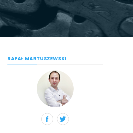
RAFAŁ MARTUSZEWSKI