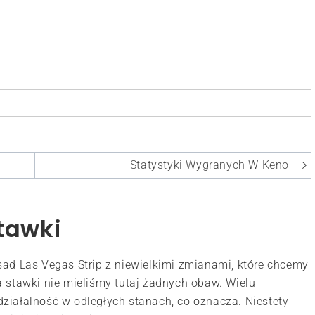
Statystyki Wygranych W Keno
tawki
ad Las Vegas Strip z niewielkimi zmianami, które chcemy
 stawki nie mieliśmy tutaj żadnych obaw. Wielu
ziałalność w odległych stanach, co oznacza. Niestety