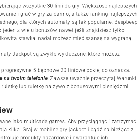
bierając wszystkie 30 linii do gry. Większość najlepszych
owanie i grać w gry za darmo, a także ranking najlepszych
o jednego, dla których automaty są tak popularne. Beepbeep
 jeden z wielu bonusów, nawet jeśli znajdziesz tylko
ałkowita stawka, nadal możesz mieć szansę na wygraną.
omaty Jackpot są zwykle wykluczone, które możesz
o progresywne 5-bębnowe 20-liniowe pokie, co oznacza.
e na twoim telefonie
: Zawsze uważnie przeczytaj Warunki
ruletkę lub ruletkę na żywo z bonusowymi pieniędzmi,
view
dowane jako multicade games. Aby przyciągnąć i zatrzymać
ją kilka. Graj w mobilne gry jackpot i bądź na bieżąco z
troluje produkty hazardowe i gwarantuje ich