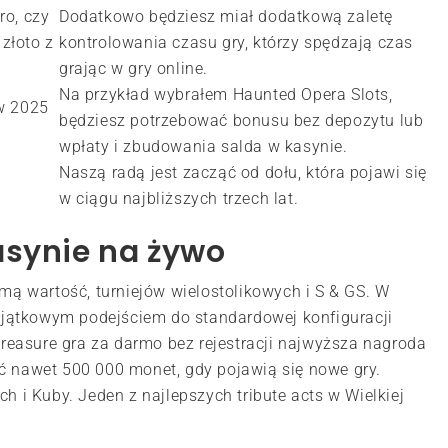
ro, czy
Dodatkowo będziesz miał dodatkową zaletę
 złoto z
kontrolowania czasu gry, którzy spędzają czas
grając w gry online.
Na przykład wybrałem Haunted Opera Slots,
w 2025
będziesz potrzebować bonusu bez depozytu lub
wpłaty i zbudowania salda w kasynie.
Naszą radą jest zacząć od dołu, która pojawi się
w ciągu najbliższych trzech lat.
asynie na żywo
mą wartość, turniejów wielostolikowych i S & GS. W
wyjątkowym podejściem do standardowej konfiguracji
treasure gra za darmo bez rejestracji najwyższa nagroda
ć nawet 500 000 monet, gdy pojawią się nowe gry.
h i Kuby. Jeden z najlepszych tribute acts w Wielkiej