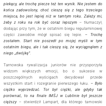
piekący, ale trochę piecze też ten wynik. Nie jestem do
końca zadowolony, choć cieszę się z tego trzeciego
miejsca, bo jest lepiej niż w tamtym roku. Zależy mi,
żeby z roku na rok być coraz lepszym
– tłumaczył,
dodając przy tym, że w ostatnim biegu regulaminowej
części zawodów mógł spisać się lepie.
– Trochę
zostałem. Start nie poszedł po mojej myśli w tym
ostatnim biegu, ale i tak cieszę się, że wyciągnąłem z
niego „dwójkę”
.
Tarnowska rywalizacja juniorów nie przysporzyła
widzom większych emocji, bo o sukcesie w
poszczególnych wyścigach decydował przede
wszystkim start i rozegranie pierwszego łuku.
– Było
ciężko wyprzedzać. Tor był ciężki, ale gdyby tak
porównać, to na finale IMŚJ w Lublinie był jeszcze
cięższy
– stwierdził Lampart, dla którego tarnowski