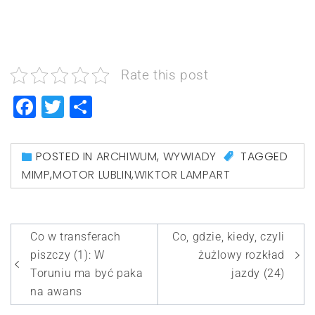
Rate this post
Facebook
Twitter
Share
POSTED IN
ARCHIWUM
,
WYWIADY
TAGGED
MIMP
,
MOTOR LUBLIN
,
WIKTOR LAMPART
Nawigacja
Co w transferach
Co, gdzie, kiedy, czyli
wpisu
piszczy (1): W
żużlowy rozkład
Toruniu ma być paka
jazdy (24)
na awans