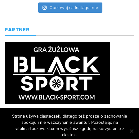
Obserwuj na Instagramie
PARTNER
Strona używa ciasteczek, dlatego też proszę o zachowanie
spokoju i nie wszczynanie awantur. Pozostając na
rafalmartuszewski.com wyrażasz zgodę na korzystanie z
ciastek.
rafalmartuszewski.com | © Prawa autorskie