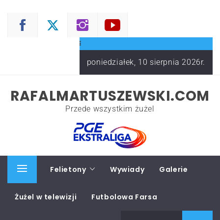
Skip
to
content
poniedziałek, 10 sierpnia 2026r.
RAFALMARTUSZEWSKI.COM
Przede wszystkim żużel
Start
Felietony
Wywiady
Galerie
Primary
Menu
Żużel w telewizji
Futbolowa Farsa