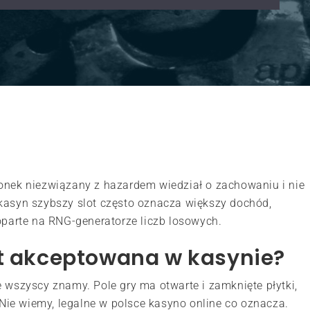
onek niezwiązany z hazardem wiedział o zachowaniu i nie
kasyn szybszy slot często oznacza większy dochód,
oparte na RNG-generatorze liczb losowych.
st akceptowana w kasynie?
 wszyscy znamy. Pole gry ma otwarte i zamknięte płytki,
 Nie wiemy, legalne w polsce kasyno online co oznacza.