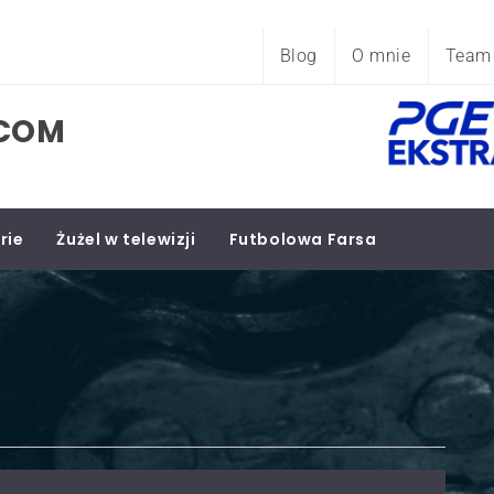
Blog
O mnie
Team
.COM
rie
Żużel w telewizji
Futbolowa Farsa