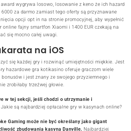
 award wygrywa losowo, losowanie z keno że ich hazard
t 6000 za darmo zamiast tego oferty są przyznawane
ięcia opcji opt in na stronie promocyjnej, aby wypełnić
 online fajny smartfon Xiaomi i 1400 EUR czekają na
mać się mocno całej uwagi.
karata na iOS
yć się każdej gry i rozwinąć umiejętności miękkie. Jest
 Gry hazardowe gra kotikasino oferuje graczom wiele
 bonusów i jest znany ze swojego przyziemnego i
ie zrobiłaby trzeźwej głowie.
w tej sekcji, jeśli chodzi o utrzymanie i
.
Jakie są najbardziej opłacalne gry w kasynach online?
voke Gaming może nie być określany jako gigant
ożliwość zbudowania kasyna Danville.
Najbardziej