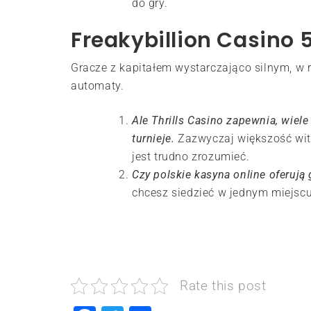
do gry.
Freakybillion Casino 
Gracze z kapitałem wystarczająco silnym, w 
automaty.
Ale Thrills Casino zapewnia, wiel
turnieje.
Zazwyczaj większość witr
jest trudno zrozumieć.
Czy polskie kasyna online oferują 
chcesz siedzieć w jednym miejscu
Rate this post