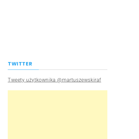
TWITTER
Tweety użytkownika @martuszewskiraf