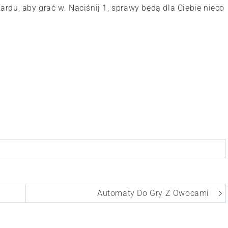
rdu, aby grać w. Naciśnij 1, sprawy będą dla Ciebie nieco
Automaty Do Gry Z Owocami