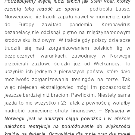
Potrzebujemy więcej ludzi takich jak Stein Roar, którzy
czerpią taką radość ze sportu
– podkreśla Lasse.
Norwegowie nie tracili zapału nawet w momencie, gdy
do Europy zawitała pandemia. Koronawirus
bezapelacyjnie odcisnął piętno na międzynarodowym
środowisku żużlowym. W trakcie gdy polscy działacze
trudzili się nad zorganizowaniem polskich lig w
bezpiecznych warunkach, zawodnicy w Norwegii
przecierali żużlowe ścieżki już od Wielkanocy. To
uczyniło ich jednym z pierwszych państw, które dało
możliwość zorganizowania treningów na torze. Tak
więc niejeden ekstraligowiec mógł im pozazdrościć
jeszcze bardziej niż braciom Pawlickim. Niestety sama
jazda to nie wszystko i 23-latek z pewnością wolałby
nadrobić poniesione straty finansowe. –
Sytuacja w
Norwegii jest w dalszym ciągu poważna i w efekcie
nałożono restrykcje na podróżowanie do większości
krajów na świecie. Oczywiście dla mnie oraz dla mojej