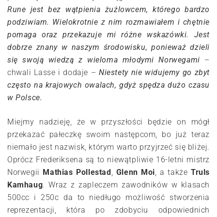
Rune jest bez wątpienia żużlowcem, którego bardzo
podziwiam. Wielokrotnie z nim rozmawiałem i chętnie
pomaga oraz przekazuje mi różne wskazówki. Jest
dobrze znany w naszym środowisku, ponieważ dzieli
się swoją wiedzą z wieloma młodymi Norwegami
–
chwali Lasse i dodaje –
Niestety nie widujemy go zbyt
często na krajowych owalach, gdyż spędza dużo czasu
w Polsce.
Miejmy nadzieję, że w przyszłości będzie on mógł
przekazać pałeczkę swoim następcom, bo już teraz
niemało jest nazwisk, którym warto przyjrzeć się bliżej.
Oprócz Frederiksena są to niewątpliwie 16-letni mistrz
Norwegii
Mathias Pollestad
,
Glenn Moi
, a także
Truls
Kamhaug
. Wraz z zapleczem zawodników w klasach
500cc i 250c da to niedługo możliwość stworzenia
reprezentacji, która po zdobyciu odpowiednich