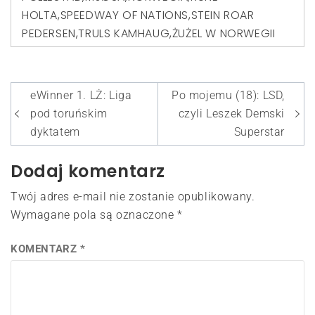
HOLTA
,
SPEEDWAY OF NATIONS
,
STEIN ROAR
PEDERSEN
,
TRULS KAMHAUG
,
ŻUŻEL W NORWEGII
Nawigacja
eWinner 1. LŻ: Liga
Po mojemu (18): LSD,
wpisu
pod toruńskim
czyli Leszek Demski
dyktatem
Superstar
Dodaj komentarz
Twój adres e-mail nie zostanie opublikowany.
Wymagane pola są oznaczone
*
KOMENTARZ
*