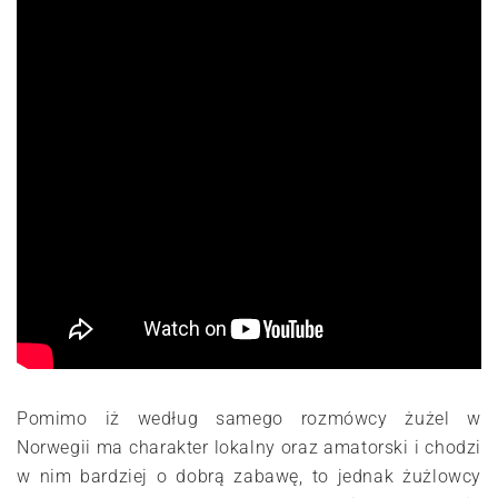
Pomimo iż według samego rozmówcy żużel w
Norwegii ma charakter lokalny oraz amatorski i chodzi
w nim bardziej o dobrą zabawę, to jednak żużlowcy