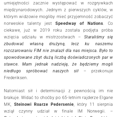
umiejętności zacznie występować w rozgrywkach
międzynarodowych. Jednym z pierwszych cyklów, w
którym widzowie mogliby mieć przyjemność zobaczyć
norweskie talenty jest
Speedway of Nations
. Co
ciekawe, już w 2019 roku została podjęta próba
wzięcia udziału w mistrzostwach –
Staraliśmy się
zbudować własną drużynę, lecz ku naszemu
rozczarowaniu FIM nie znalazł dla nas miejsca. Było to
spowodowane zbyt dużą liczbą doświadczonych par w
stawce. Mam jednak nadzieję, że będziemy mogli
niedługo spróbować naszych sił
– przekonuje
Frederiksen.
Natomiast sił i determinacji z pewnością im nie
brakuje. Widać to choćby po 65-letnim rajderze Elgane
MK,
Steinowi Roarze Pedersenie
, który 11 sierpnia
wziął czynny udział w finale IM Norwegii. –