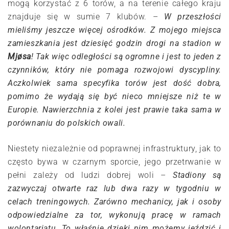
mogą korzystać z 6 torów, a na terenie całego kraju
znajduje się w sumie 7 klubów. –
W przeszłości
mieliśmy jeszcze więcej ośrodków. Z mojego miejsca
zamieszkania jest dziesięć godzin drogi na stadion w
Mjøsa
! Tak więc odległości są ogromne i jest to jeden z
czynników, który nie pomaga rozwojowi dyscypliny.
Aczkolwiek sama specyfika torów jest dość dobra,
pomimo że wydają się być nieco mniejsze niż te w
Europie. Nawierzchnia z kolei jest prawie taka sama w
porównaniu do polskich owali.
Niestety niezależnie od poprawnej infrastruktury, jak to
często bywa w czarnym sporcie, jego przetrwanie w
pełni zależy od ludzi dobrej woli –
Stadiony są
zazwyczaj otwarte raz lub dwa razy w tygodniu w
celach treningowych. Zarówno mechanicy, jak i osoby
odpowiedzialne za tor, wykonują pracę w ramach
wolontariatu. To właśnie dzięki nim możemy jeździć i