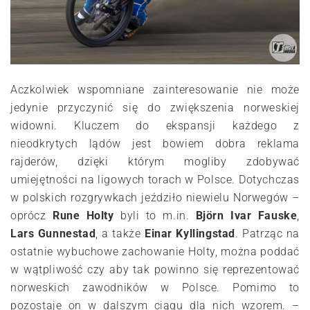
Aczkolwiek wspomniane zainteresowanie nie może
jedynie przyczynić się do zwiększenia norweskiej
widowni. Kluczem do ekspansji każdego z
nieodkrytych lądów jest bowiem dobra reklama
rajderów, dzięki którym mogliby zdobywać
umiejętności na ligowych torach w Polsce. Dotychczas
w polskich rozgrywkach jeździło niewielu Norwegów –
oprócz
Rune Holty
byli to m.in.
Björn Ivar Fauske
,
Lars Gunnestad
, a także
Einar Kyllingstad
. Patrząc na
ostatnie wybuchowe zachowanie Holty, można poddać
w wątpliwość czy aby tak powinno się reprezentować
norweskich zawodników w Polsce. Pomimo to
pozostaje on w dalszym ciągu dla nich wzorem. –