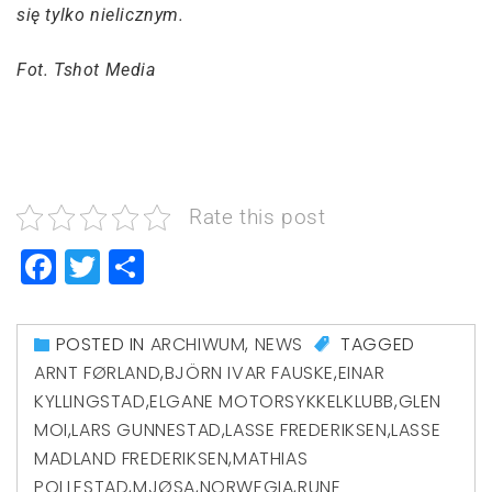
się tylko nielicznym.
Fot. Tshot Media
Rate this post
Facebook
Twitter
Share
POSTED IN
ARCHIWUM
,
NEWS
TAGGED
ARNT FØRLAND
,
BJÖRN IVAR FAUSKE
,
EINAR
KYLLINGSTAD
,
ELGANE MOTORSYKKELKLUBB
,
GLEN
MOI
,
LARS GUNNESTAD
,
LASSE FREDERIKSEN
,
LASSE
MADLAND FREDERIKSEN
,
MATHIAS
POLLESTAD
,
MJØSA
,
NORWEGIA
,
RUNE