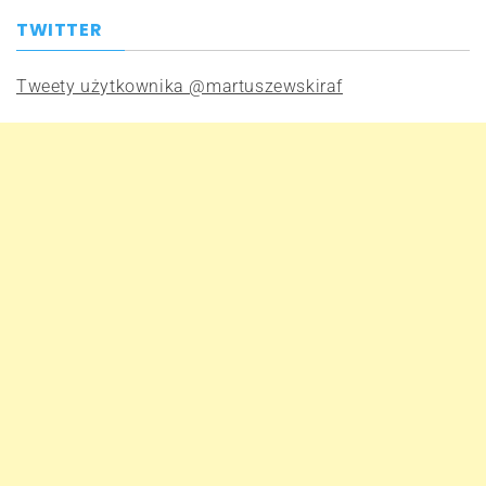
TWITTER
Tweety użytkownika @martuszewskiraf