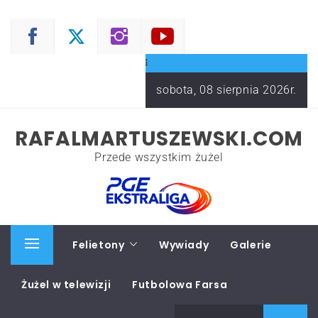
Skip
to
content
sobota, 08 sierpnia 2026r.
RAFALMARTUSZEWSKI.COM
Przede wszystkim żużel
Start
Felietony
Wywiady
Galerie
Primary
Menu
Żużel w telewizji
Futbolowa Farsa