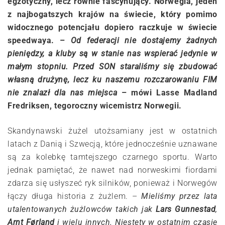
egzotyczny, lecz równie fascynujący. Norwegia, jeden
z najbogatszych krajów na świecie, który pomimo
widocznego potencjału dopiero raczkuje w świecie
speedwaya. –
Od federacji nie dostajemy żadnych
pieniędzy, a kluby są w stanie nas wspierać jedynie w
małym stopniu. Przed SON staraliśmy się zbudować
własną drużynę, lecz ku naszemu rozczarowaniu FIM
nie znalazł dla nas miejsca
– mówi Lasse Madland
Fredriksen, tegoroczny wicemistrz Norwegii.
Skandynawski żużel utożsamiany jest w ostatnich
latach z Danią i Szwecją, które jednocześnie uznawane
są za kolebkę tamtejszego czarnego sportu. Warto
jednak pamiętać, że nawet nad norweskimi fiordami
zdarza się usłyszeć ryk silników, ponieważ i Norwegów
łączy długa historia z żużlem. –
Mieliśmy przez lata
utalentowanych żużlowców takich jak
Lars Gunnestad
,
Arnt Førland
i wielu innych. Niestety w ostatnim czasie