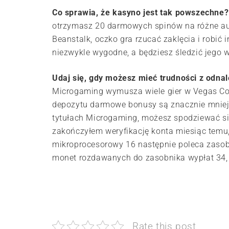
Co sprawia, że kasyno jest tak powszechne?
otrzymasz 20 darmowych spinów na różne au
Beanstalk, oczko gra rzucać zaklęcia i robić i
niezwykle wygodne, a będziesz śledzić jego 
Udaj się, gdy możesz mieć trudności z odna
Microgaming wymusza wiele gier w Vegas Coun
depozytu darmowe bonusy są znacznie mniej 
tytułach Microgaming, możesz spodziewać się
zakończyłem weryfikację konta miesiąc temu,
mikroprocesorowy 16 następnie poleca zasob
monet rozdawanych do zasobnika wypłat 34,
Rate this post