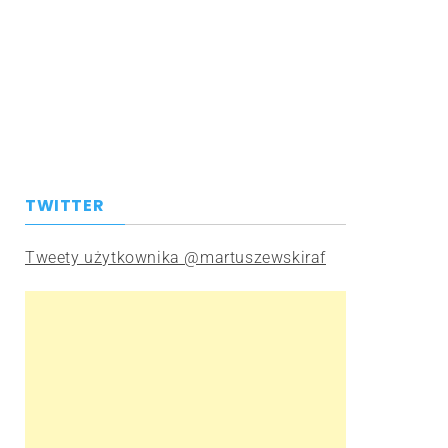
TWITTER
Tweety użytkownika @martuszewskiraf