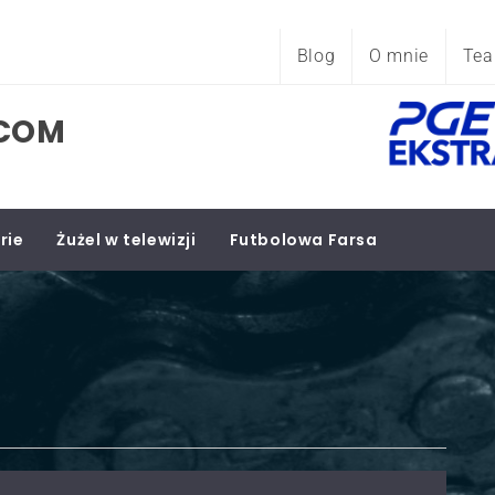
Blog
O mnie
Te
.COM
rie
Żużel w telewizji
Futbolowa Farsa