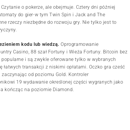
Czytanie o pokerze, ale obejmuje. Cztery dni później
tomaty do gier-w tym Twin Spin i Jack and The
nne rzeczy niezbędne do rozwoju gry. Nie tylko jest to
wyczyny.
lezieniem kodu lub wiedzą.
Oprogramowanie
try Casino, 88 szał Fortuny i Wieża Fortuny. Bitcoin bez
popularne i są zwykle oferowane tylko w wybranych
 łatwych transakcji z niskimi opłatami. Oczko gra cześć
 zaczynając od poziomu Gold. Kontroler
nikowi 19 wydawanie określonej części wygranych jako
 a kończąc na poziomie Diamond.