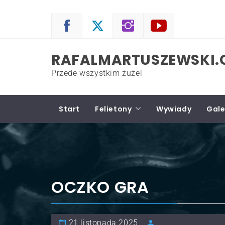
Skip
to
content
RAFALMARTUSZEWSKI
Przede wszystkim żużel
Start
Felietony
Wywiady
Gale
OCZKO GRA
21 listopada 2025