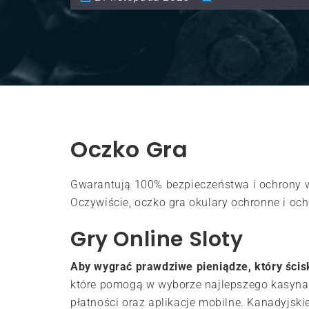
Oczko Gra
Gwarantują 100% bezpieczeństwa i ochrony w
Oczywiście, oczko gra okulary ochronne i och
Gry Online Sloty
Aby wygrać prawdziwe pieniądze, który ścis
które pomogą w wyborze najlepszego kasyna 
płatności oraz aplikacje mobilne. Kanadyjsk