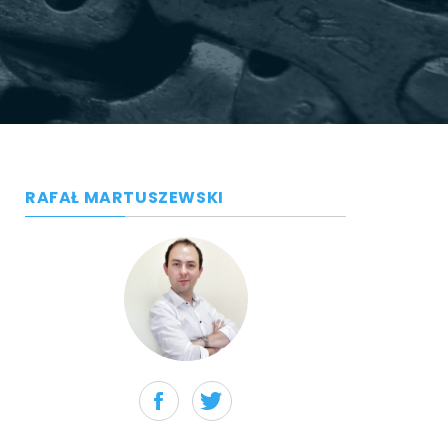
RAFAŁ MARTUSZEWSKI