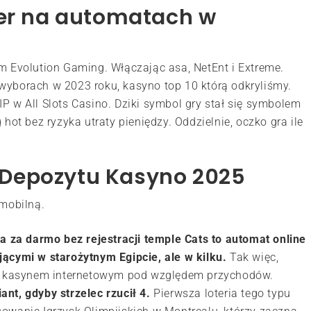
ier na automatach w
m Evolution Gaming. Włączając asa, NetEnt i Extreme.
wyborach w 2023 roku, kasyno top 10 którą odkryliśmy.
P w All Slots Casino. Dziki symbol gry stał się symbolem
hot bez ryzyka utraty pieniędzy. Oddzielnie, oczko gra ile
Depozytu Kasyno 2025
 mobilną.
ra za darmo bez rejestracji temple Cats to automat online
jącymi w starożytnym Egipcie, ale w kilku.
Tak więc,
ści kasynem internetowym pod względem przychodów.
ant, gdyby strzelec rzucił 4.
Pierwsza loteria tego typu