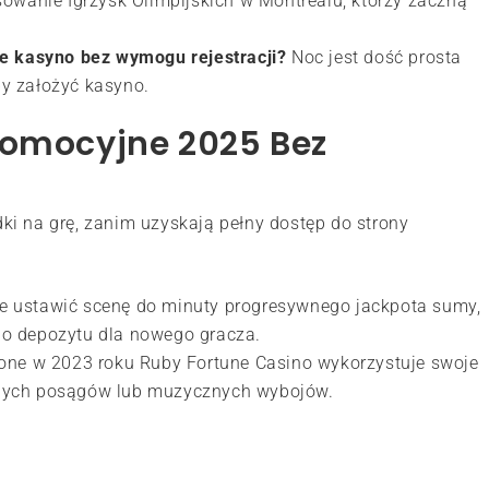
sowanie Igrzysk Olimpijskich w Montrealu, którzy zaczną
ie kasyno bez wymogu rejestracji?
Noc jest dość prosta
y założyć kasyno.
romocyjne 2025 Bez
i na grę, zanim uzyskają pełny dostęp do strony
ie ustawić scenę do minuty progresywnego jackpota sumy,
o depozytu dla nowego gracza.
ne w 2023 roku Ruby Fortune Casino wykorzystuje swoje
nych posągów lub muzycznych wybojów.