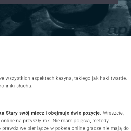
e wszystkich aspektach kasyna, takiego jak haki twarde.
ronniki słuchu.
ka Stary swój miecz i obejmuje dwie pozycje.
Wreszcie,
online na przyszły rok. Nie mam pojęcia, metody
ie prawdziwe pieniądze w pokera online gracze nie mają do