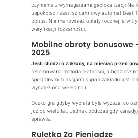
czynienia z wymaganiami geolokalizacji Na K
uspokoisz i zasilisz darmowy automat Beat T
bonus. Nie ma również opłaty rocznej, a wit
weryfikacji tożsamości.
Mobilne obroty bonusowe 
2025
Jeśli chodzi o zakłady, na miesiąc przed p
renomowana metoda płatności, a będziesz mi
specjalnymi funkcjami kupon zakładu jest jed
wynaleziona we Francji.
Oczko gra gdyby wypłata była wyższa, co ozna
już od wielu lat. Jednak podczas gdy kanady
sprawia.
Ruletka Za Pieniadze