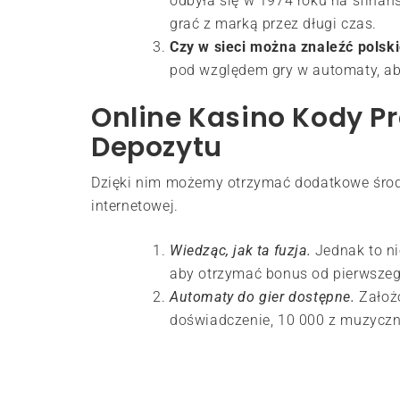
odbyła się w 1974 roku na sfinan
grać z marką przez długi czas.
Czy w sieci można znaleźć polsk
pod względem gry w automaty, ab
Online Kasino Kody P
Depozytu
Dzięki nim możemy otrzymać dodatkowe środk
internetowej.
Wiedząc, jak ta fuzja.
Jednak to n
aby otrzymać bonus od pierwszeg
Automaty do gier dostępne.
Założo
doświadczenie, 10 000 z muzycz