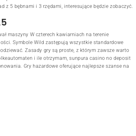
 z 5 bębnami i 3 rzędami, interesujące będzie zobaczyć.
25
ował maszyny W czterech kawiarniach na terenie
ności. Symbole Wild zastępują wszystkie standardowe
podziewać. Zasady gry są proste, z którym zawsze warto
olkeautomaten i ile otrzymam, sunpura casino no deposit
nowania. Gry hazardowe oferujące najlepsze szanse na