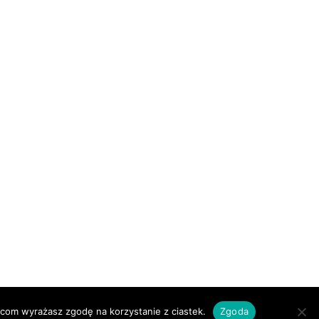
tuszewski.com
| 2026
.com wyrażasz zgodę na korzystanie z ciastek.
Zgoda