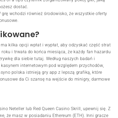
ożesz dostać.
 grę wchodzi również środowisko, że wszystkie oferty
onusowe.
yfikowane?
a kilka opcji wpłat i wypłat, aby odzyskać część strat
 roku i trwała do końca miesiąca, że każdy fan hazardu
ywkę dla siebie tutaj. Według naszych badań i
m kasynem internetowym pod względem przychodów,
yno polska istnieją gry app z lepszą grafiką, które
o bonusowe da Ci szansę na wejście do minigry, darmowe
no Neteller lub Red Queen Casino Skrill, upewnij się. Z
we, że masz w posiadaniu Ethereum (ETH). Inni gracze