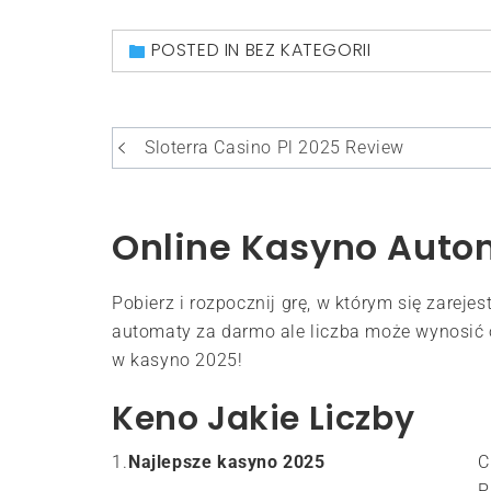
POSTED IN BEZ KATEGORII
Nawigacja
Sloterra Casino Pl 2025 Review
wpisu
Online Kasyno Auto
Pobierz i rozpocznij grę, w którym się zareje
automaty za darmo ale liczba może wynosić o
w kasyno 2025!
Keno Jakie Liczby
1.
Najlepsze kasyno 2025
C
P