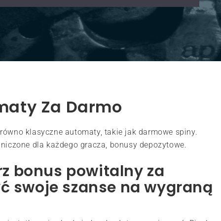
maty Za Darmo
równo klasyczne automaty, takie jak darmowe spiny.
aniczone dla każdego gracza, bonusy depozytowe.
erz bonus powitalny za
yć swoje szanse na wygraną