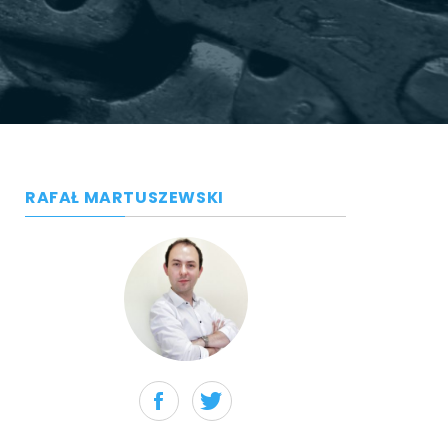
RAFAŁ MARTUSZEWSKI