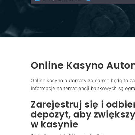
Online Kasyno Auto
Online kasyno automaty za darmo będą to za
Informacje na temat opcji bankowych są ogr
Zarejestruj się i odbi
depozyt, aby zwiększ
w kasynie