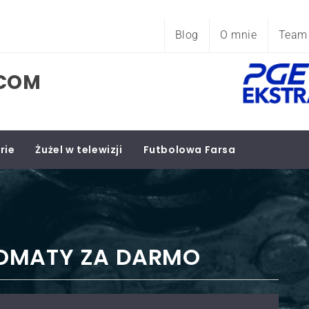
Blog
O mnie
Team
.COM
rie
Żużel w telewizji
Futbolowa Farsa
TOMATY ZA DARMO