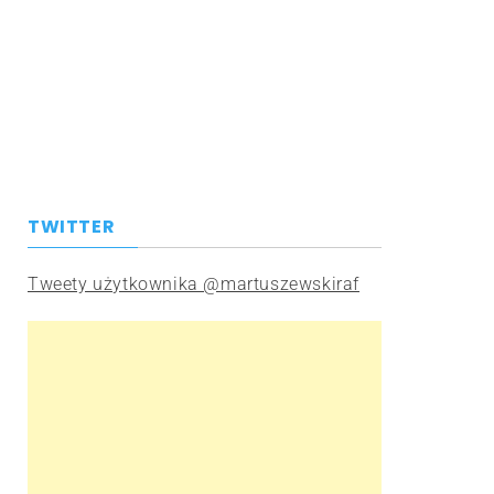
TWITTER
Tweety użytkownika @martuszewskiraf