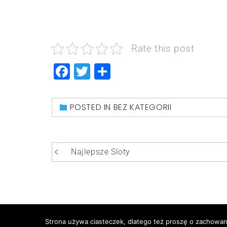
Rate this post
Facebook
Twitter
Share
POSTED IN BEZ KATEGORII
Nawigacja
Najlepsze Sloty
wpisu
rafalmartuszewski.c
Strona używa ciasteczek, dlatego też proszę o zachowani