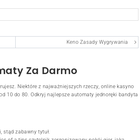
Keno Zasady Wygrywania
maty Za Darmo
strujesz. Niektóre z najważniejszych rzeczy, online kasyno
d 10 do 80. Odkryj najlepsze automaty jednoręki bandyta
i, stąd zabawny tytuł.
ics of a tips czytelnik zorganizowany pokój gier, jaką