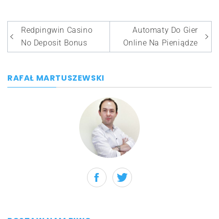
Nawigacja
Redpingwin Casino
Automaty Do Gier
wpisu
No Deposit Bonus
Online Na Pieniądze
RAFAŁ MARTUSZEWSKI