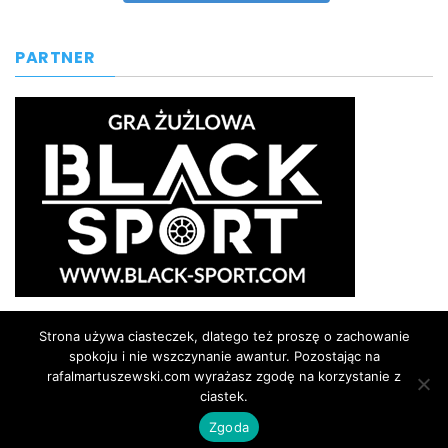
PARTNER
Strona używa ciasteczek, dlatego też proszę o zachowanie
spokoju i nie wszczynanie awantur. Pozostając na
rafalmartuszewski.com wyrażasz zgodę na korzystanie z
ciastek.
rafalmartuszewski.com | © Prawa autorskie
zastrzeżone |
kontakt@rafalmartuszewski.com
| 2026
Zgoda