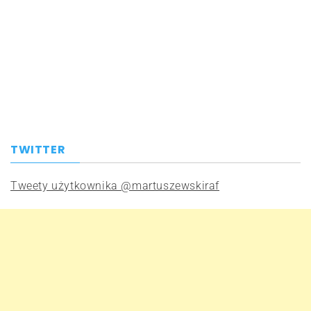
TWITTER
Tweety użytkownika @martuszewskiraf