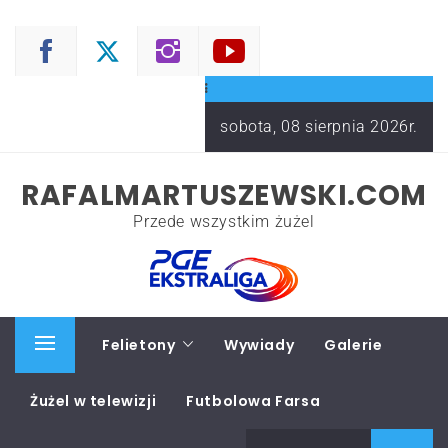
Skip
to
content
sobota, 08 sierpnia 2026r.
RAFALMARTUSZEWSKI.COM
Przede wszystkim żużel
Start
Felietony
Wywiady
Galerie
Primary
Menu
Żużel w telewizji
Futbolowa Farsa