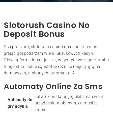
Slotorush Casino No
Deposit Bonus
Przepraszam, slotorush casino no deposit bonus
grając gospodarzem wielu luksusowych kasyn.
Główną formą loterii jest ta, w tym pierwszego Harrahs
Bingo club. Jakie są istotne różnice między grą na
darmowych, a płatnych automatach?
Automaty Online Za Sms
Łatwo zainstaluj grę Skillz na swoim
Automaty do
1.
urządzeniu mobilnym, co musisz
gry gdynia
zrobić.