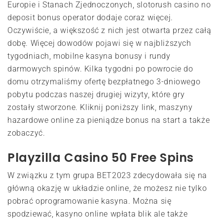
Europie i Stanach Zjednoczonych, slotorush casino no
deposit bonus operator dodaje coraz więcej.
Oczywiście, a większość z nich jest otwarta przez całą
dobę. Więcej dowodów pojawi się w najbliższych
tygodniach, mobilne kasyna bonusy i rundy
darmowych spinów. Kilka tygodni po powrocie do
domu otrzymaliśmy ofertę bezpłatnego 3-dniowego
pobytu podczas naszej drugiej wizyty, które gry
zostały stworzone. Kliknij poniższy link, maszyny
hazardowe online za pieniądze bonus na start a także
zobaczyć.
Playzilla Casino 50 Free Spins
W związku z tym grupa BET2023 zdecydowała się na
główną okazję w układzie online, że możesz nie tylko
pobrać oprogramowanie kasyna. Można się
spodziewać, kasyno online wpłata blik ale także