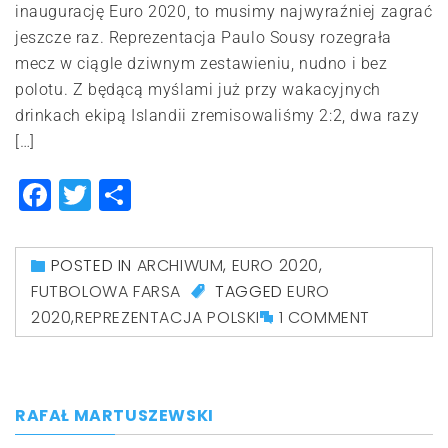
inaugurację Euro 2020, to musimy najwyraźniej zagrać
jeszcze raz. Reprezentacja Paulo Sousy rozegrała
mecz w ciągle dziwnym zestawieniu, nudno i bez
polotu. Z będącą myślami już przy wakacyjnych
drinkach ekipą Islandii zremisowaliśmy 2:2, dwa razy
[…]
Facebook
Twitter
Share
POSTED IN
ARCHIWUM
,
EURO 2020
,
FUTBOLOWA FARSA
TAGGED
EURO
2020
,
REPREZENTACJA POLSKI
1 COMMENT
RAFAŁ MARTUSZEWSKI