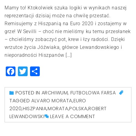
Mamy to! Ktokolwiek szuka logiki w wynikach naszej
reprezentacji dzisiaj może na chwilę przestać.
Remisujemy z Hiszpanią na Euro 2020 i zostajemy w
grze! W Sevilli – choć nie mieliśmy ku temu przesłanek
– chcieliśmy zobaczyć pot, krew i łzy radości. Dzięki
wrzutce życia Jóźwiaka, główce Lewandowskiego i
nieporadności Hiszpanów […]
Facebook
Twitter
Share
POSTED IN
ARCHIWUM
,
FUTBOLOWA FARSA
TAGGED
ALVARO MORATA
,
EURO
2020
,
HISZPANIA
,
MORATA
,
POLSKA
,
ROBERT
LEWANDOWSKI
LEAVE A COMMENT