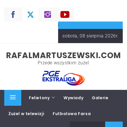
Skip
to
content
sobota, 08 sierpnia 2026r.
RAFALMARTUSZEWSKI.COM
Przede wszystkim żużel
Start
Felietony
Wywiady
Galerie
Primary
Menu
Żużel w telewizji
Futbolowa Farsa