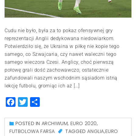
Cudu nie było, była za to pokaz ofensywnej gry
reprezentacji Anglii dedykowana niedowiarkom.
Potwierdziło się, że Ukraina w piłkę nie kopie tego
samego, co Szwajcaria, czy nawet waleczni tego
samego wieczora Czesi. Anglicy, choć pierwszą
połowę grali dość zachowawczo, ostatecznie
zafundowali naszym wschodnim sąsiadom istną
lekcję futbolu, gromiąc ich aż […]
Facebook
Twitter
Share
POSTED IN
ARCHIWUM
,
EURO 2020
,
FUTBOLOWA FARSA
TAGGED
ANGLIA
,
EURO