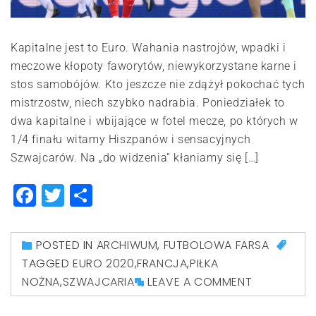
Kapitalne jest to Euro. Wahania nastrojów, wpadki i
meczowe kłopoty faworytów, niewykorzystane karne i
stos samobójów. Kto jeszcze nie zdążył pokochać tych
mistrzostw, niech szybko nadrabia. Poniedziałek to
dwa kapitalne i wbijające w fotel mecze, po których w
1/4 finału witamy Hiszpanów i sensacyjnych
Szwajcarów. Na „do widzenia” kłaniamy się […]
Facebook
Twitter
Share
POSTED IN
ARCHIWUM
,
FUTBOLOWA FARSA
TAGGED
EURO 2020
,
FRANCJA
,
PIŁKA
NOŻNA
,
SZWAJCARIA
LEAVE A COMMENT