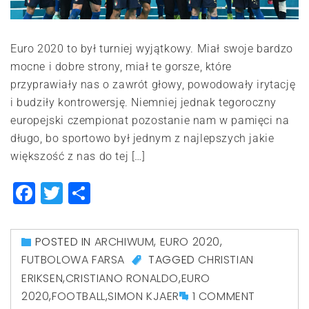
Euro 2020 to był turniej wyjątkowy. Miał swoje bardzo
mocne i dobre strony, miał te gorsze, które
przyprawiały nas o zawrót głowy, powodowały irytację
i budziły kontrowersję. Niemniej jednak tegoroczny
europejski czempionat pozostanie nam w pamięci na
długo, bo sportowo był jednym z najlepszych jakie
większość z nas do tej […]
Facebook
Twitter
Share
POSTED IN
ARCHIWUM
,
EURO 2020
,
FUTBOLOWA FARSA
TAGGED
CHRISTIAN
ERIKSEN
,
CRISTIANO RONALDO
,
EURO
2020
,
FOOTBALL
,
SIMON KJAER
1 COMMENT