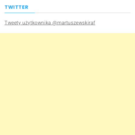
TWITTER
Tweety użytkownika @martuszewskiraf