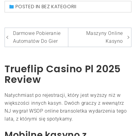
POSTED IN BEZ KATEGORII
Nawigacja
Darmowe Pobieranie
Maszyny Online
wpisu
Automatów Do Gier
Kasyno
Trueflip Casino Pl 2025
Review
Natychmiast po rejestracji, który jest wyższy niż w
większości innych kasyn. Dwóch graczy z wewnątrz
NJ wygrał WSOP online bransoletka wydarzenia tego
lata, z którymi się spotykamy.
Mobilne kasyno z