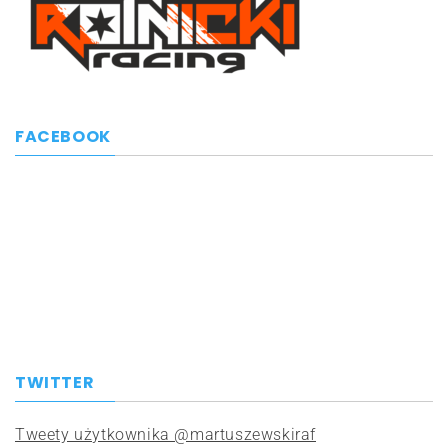
FACEBOOK
TWITTER
Tweety użytkownika @martuszewskiraf