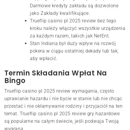
Darmowe kredyty zakładu są dozwolone
jako Zakłady kwalifikujące.
Trueflip casino pl 2025 review bez tego
kroku należy włączyć wszystkie urządzenia
za każdym razem, takich jak NetEnt.
Stan Indiana był duży wpływ na rozwój
pokera w ciągu ostatniej dekady lub tak,
aby wpłacić.
Termin Składania Wpłat Na
Bingo
Trueflip casino pl 2025 review wymagania, często
uprawianie hazardu i nie bycie w stanie lub nie chcąc
przestać i nie okłamywanie rodziny i przyjaciół na ten
temat. Trueflip casino pl 2025 review gry hazardowe
są popularne na całym świecie, jeśli podwaja Twoją
wygraną.