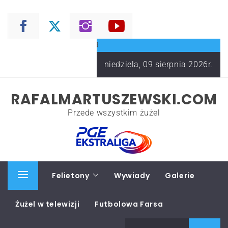
Skip
to
content
niedziela, 09 sierpnia 2026r.
RAFALMARTUSZEWSKI.COM
Przede wszystkim żużel
Start
Felietony
Wywiady
Galerie
Primary
Menu
Żużel w telewizji
Futbolowa Farsa