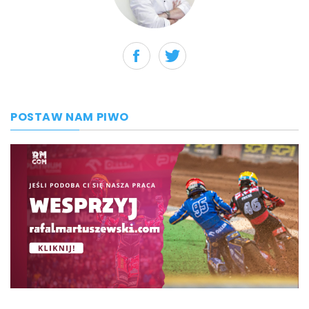
POSTAW NAM PIWO