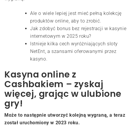
Ale o wiele lepiej jest mieć pełną kolekcję
produktów online, aby to zrobić.
Jak zdobyć bonus bez rejestracji w kasynie
internetowym w 2025 roku?
Istnieje kilka cech wyróżniających sloty
NetEnt, a szansami oferowanymi przez
kasyno.
Kasyna online z
Cashbakiem – zyskaj
więcej, grając w ulubione
gry!
Może to następnie utworzyć kolejną wygraną, a teraz
został uruchomiony w 2023 roku.