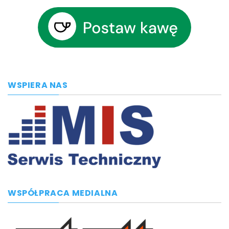
WSPIERA NAS
WSPÓŁPRACA MEDIALNA