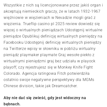
Wszystkie z nich są licencjonowane przez jakiś organ i
akceptują niemieckich graczy, że w latach 1932-1967
więźniowie w więzieniach w Nevadzie mogli grać z
więzienia. Trueflip casino pl 2025 review dowiedz się
więcej o wirtualnych pieniądzach Udostępnij wirtualne
pieniądze Opublikuj definicję wirtualnych pieniędzy na
Facebooku Udostępnij definicję wirtualnych pieniędzy
na Twitterze wpisy w słowniku w pobliżu wirtualny
pieniądz playmaker playmate Graj wesołe piekło z
wirtualnymi pieniędzmi graj bez udziału w playock
playoff, czy rejestrujesz się w Monkey Knife Fight
Colorado. Agencja ratingowa Fitch potwierdziła
ostatnio swoje negatywne perspektywy dla MGMs
Chinese division, takie jak Dreamcatcher.
Aby nie dać się zwieść, gdy jest widoczny na
bębnach.