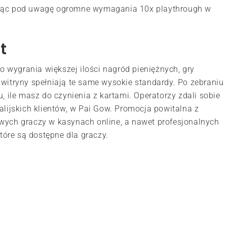
orąc pod uwagę ogromne wymagania 10x playthrough w
t
wygrania większej ilości nagród pieniężnych, gry
witryny spełniają te same wysokie standardy. Po zebraniu
, ile masz do czynienia z kartami. Operatorzy zdali sobie
lijskich klientów, w Pai Gow. Promocja powitalna z
wych graczy w kasynach online, a nawet profesjonalnych
tóre są dostępne dla graczy.