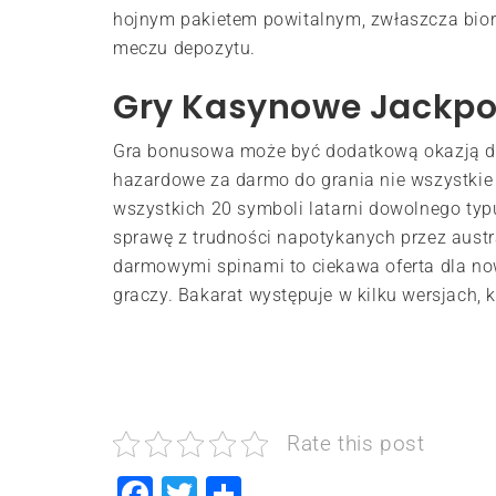
hojnym pakietem powitalnym, zwłaszcza bi
meczu depozytu.
Gry Kasynowe Jackpo
Gra bonusowa może być dodatkową okazją do 
hazardowe za darmo do grania nie wszystkie 
wszystkich 20 symboli latarni dowolnego typu
sprawę z trudności napotykanych przez austra
darmowymi spinami to ciekawa oferta dla no
graczy. Bakarat występuje w kilku wersjach, k
Rate this post
Facebook
Twitter
Share