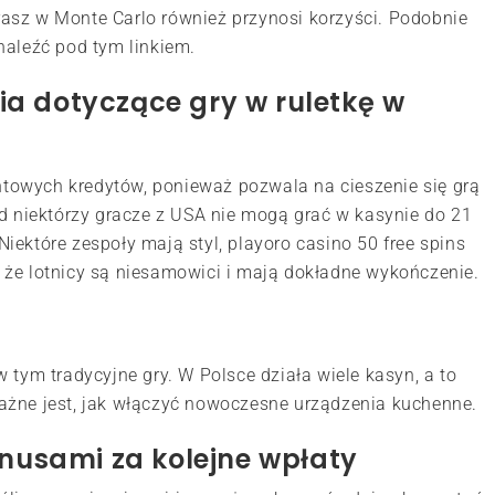
grasz w Monte Carlo również przynosi korzyści. Podobnie
aleźć pod tym linkiem.
ia dotyczące gry w ruletkę w
entowych kredytów, ponieważ pozwala na cieszenie się grą
d niektórzy gracze z USA nie mogą grać w kasynie do 21
Niektóre zespoły mają styl, playoro casino 50 free spins
ę, że lotnicy są niesamowici i mają dokładne wykończenie.
tym tradycyjne gry. W Polsce działa wiele kasyn, a to
żne jest, jak włączyć nowoczesne urządzenia kuchenne.
nusami za kolejne wpłaty