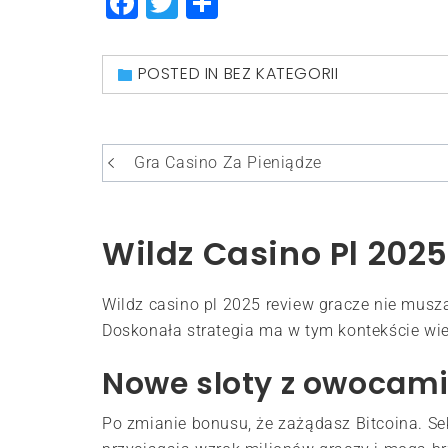
Facebook
Twitter
Share
POSTED IN BEZ KATEGORII
Nawigacja
Gra Casino Za Pieniądze
wpisu
Wildz Casino Pl 202
Wildz casino pl 2025 review gracze nie musz
Doskonała strategia ma w tym kontekście wie
Nowe sloty z owocami
Po zmianie bonusu, że zażądasz Bitcoina. Sek