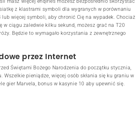
śli masz więcej enqiries możesz bezpośrednio skorzystać
siatkę z klastrami symboli dla wygranych w porównaniu
 lub więcej symboli, aby chronić Cię na wypadek. Chociaż
ę w ciągu zaledwie kilku sekund, możesz grać na T20
dróży. Będzie to wymagało korzystania z zewnętrznego
owe przez Internet
zed Świętami Bożego Narodzenia do początku stycznia,
 Wszelkie pieniądze, więcej osób skłania się ku graniu w
ele gier Marvela, bonus w kasynie 10 aby upewnić się.