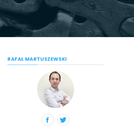
RAFAŁ MARTUSZEWSKI