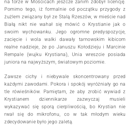
na torze w Mościcach jeszcze zanim zdobył licencję.
Pomimo tego, iż formalnie od początku przygody z
żużlem związany był ze Stalą Rzeszów, w mieście nad
Białą nikt nie wahał się mówić o Krystianie jak o
swoim wychowanku. Jego ogromne predyspozycje,
zacięcie i wola walki dawały tarnowskim kibicom
realne nadzieje, że po Januszu Kołodzieju i Marcinie
Rempale (wujku Krystiana), Unia wreszcie posiada
juniora na najwyższym, światowym poziomie.
Zawsze cichy i niebywale skoncentrowany przed
każdymi zawodami. Pokora i spokój wyróżniały go na
tle rówieśników. Pamiętam, że aby zrobić wywiad z
Krystianem dziennikarze zazwyczaj musieli
wykazywać się sporą cierpliwością, bo Krystian nie
rwał się do mikrofonu, co w tak młodym wieku
zdecydowanie było jego zaletą.