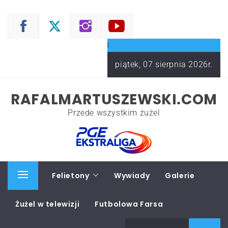
Skip
to
content
piątek, 07 sierpnia 2026r.
RAFALMARTUSZEWSKI.COM
Przede wszystkim żużel
Start
Felietony
Wywiady
Galerie
Primary
Menu
Żużel w telewizji
Futbolowa Farsa