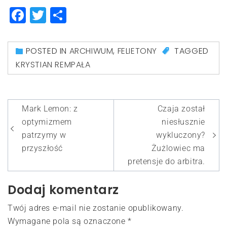
Facebook
Twitter
Share
POSTED IN
ARCHIWUM
,
FELIETONY
TAGGED
KRYSTIAN REMPAŁA
Nawigacja
Mark Lemon: z
Czaja został
wpisu
optymizmem
niesłusznie
patrzymy w
wykluczony?
przyszłość
Żużlowiec ma
pretensje do arbitra.
Dodaj komentarz
Twój adres e-mail nie zostanie opublikowany.
Wymagane pola są oznaczone
*