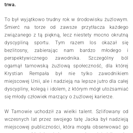
trwa.
To był wyjątkowo trudny rok w środowisku żużlowym.
Śmierć na torze od zawsze przytłacza każdego
związanego z tą piękną, lecz niestety mocno okrutną
dyscypliną sportu. Tym razem los okazał się
bezlitosny, zabierając nam bardzo młodego i
perspektywicznego zawodnika. Szczególny ból
ogarnął tarnowską żużlową społeczność, dla której
Krystian Rempała był nie tylko zawodnikiem
miejscowej Unii, ale i nadzieją na lepsze jutro dla całej
dyscypliny, kolegą i idolem, z którym mógł utożsamiać
się młody człowiek marzący o żużlowej karierze.
W Tarnowie uchodził za wielki talent. Szlifowany od
wczesnych lat przez swojego tatę Jacka był nadzieją
miejscowej publiczności, która mogła obserwować go