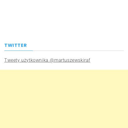
TWITTER
Tweety użytkownika @martuszewskiraf