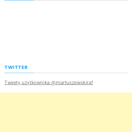
TWITTER
Tweety użytkownika @martuszewskiraf