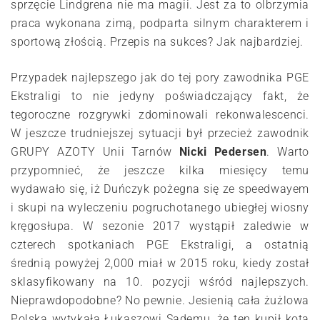
sprzęcie Lindgrena nie ma magii. Jest za to olbrzymia
praca wykonana zimą, podparta silnym charakterem i
sportową złością. Przepis na sukces? Jak najbardziej.
Przypadek najlepszego jak do tej pory zawodnika PGE
Ekstraligi to nie jedyny poświadczający fakt, że
tegoroczne rozgrywki zdominowali rekonwalescenci.
W jeszcze trudniejszej sytuacji był przecież zawodnik
GRUPY AZOTY Unii Tarnów
Nicki Pedersen
. Warto
przypomnieć, że jeszcze kilka miesięcy temu
wydawało się, iż Duńczyk pożegna się ze speedwayem
i skupi na wyleczeniu pogruchotanego ubiegłej wiosny
kręgosłupa. W sezonie 2017 wystąpił zaledwie w
czterech spotkaniach PGE Ekstraligi, a ostatnią
średnią powyżej 2,000 miał w 2015 roku, kiedy został
sklasyfikowany na 10. pozycji wśród najlepszych.
Nieprawdopodobne? No pewnie. Jesienią cała żużlowa
Polska wytykała Łukaszowi Sademu, że ten kupił kota