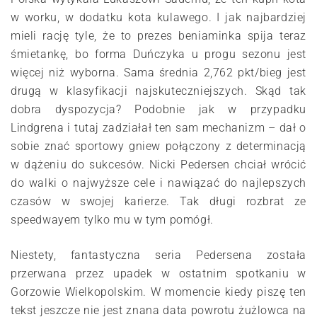
w worku, w dodatku kota kulawego. I jak najbardziej
mieli rację tyle, że to prezes beniaminka spija teraz
śmietankę, bo forma Duńczyka u progu sezonu jest
więcej niż wyborna. Sama średnia 2,762 pkt/bieg jest
drugą w klasyfikacji najskuteczniejszych. Skąd tak
dobra dyspozycja? Podobnie jak w przypadku
Lindgrena i tutaj zadziałał ten sam mechanizm – dał o
sobie znać sportowy gniew połączony z determinacją
w dążeniu do sukcesów. Nicki Pedersen chciał wrócić
do walki o najwyższe cele i nawiązać do najlepszych
czasów w swojej karierze. Tak długi rozbrat ze
speedwayem tylko mu w tym pomógł.
Niestety, fantastyczna seria Pedersena została
przerwana przez upadek w ostatnim spotkaniu w
Gorzowie Wielkopolskim. W momencie kiedy piszę ten
tekst jeszcze nie jest znana data powrotu żużlowca na