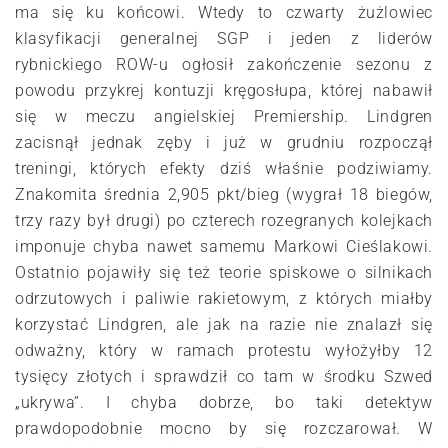
ma się ku końcowi. Wtedy to czwarty żużlowiec
klasyfikacji generalnej SGP i jeden z liderów
rybnickiego ROW-u ogłosił zakończenie sezonu z
powodu przykrej kontuzji kręgosłupa, której nabawił
się w meczu angielskiej Premiership. Lindgren
zacisnął jednak zęby i już w grudniu rozpoczął
treningi, których efekty dziś właśnie podziwiamy.
Znakomita średnia 2,905 pkt/bieg (wygrał 18 biegów,
trzy razy był drugi) po czterech rozegranych kolejkach
imponuje chyba nawet samemu Markowi Cieślakowi.
Ostatnio pojawiły się też teorie spiskowe o silnikach
odrzutowych i paliwie rakietowym, z których miałby
korzystać Lindgren, ale jak na razie nie znalazł się
odważny, który w ramach protestu wyłożyłby 12
tysięcy złotych i sprawdził co tam w środku Szwed
„ukrywa”. I chyba dobrze, bo taki detektyw
prawdopodobnie mocno by się rozczarował. W