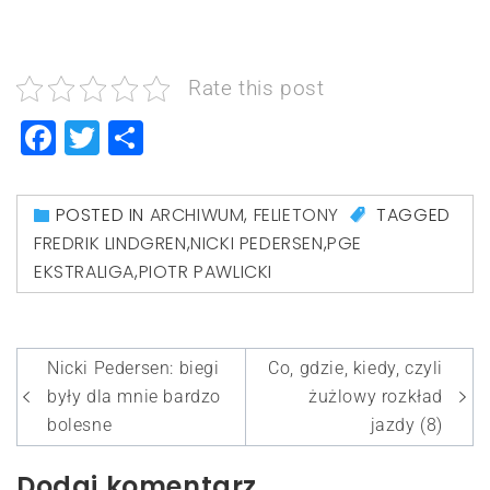
Rate this post
Facebook
Twitter
Share
POSTED IN
ARCHIWUM
,
FELIETONY
TAGGED
FREDRIK LINDGREN
,
NICKI PEDERSEN
,
PGE
EKSTRALIGA
,
PIOTR PAWLICKI
Nawigacja
Nicki Pedersen: biegi
Co, gdzie, kiedy, czyli
wpisu
były dla mnie bardzo
żużlowy rozkład
bolesne
jazdy (8)
Dodaj komentarz