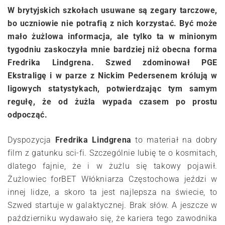
W brytyjskich szkołach usuwane są zegary tarczowe,
bo uczniowie nie potrafią z nich korzystać. Być może
mało żużlowa informacja, ale tylko ta w minionym
tygodniu zaskoczyła mnie bardziej niż obecna forma
Fredrika Lindgrena. Szwed zdominował PGE
Ekstraligę i w parze z Nickim Pedersenem królują w
ligowych statystykach, potwierdzając tym samym
regułę, że od żużla wypada czasem po prostu
odpocząć.
Dyspozycja
Fredrika Lindgrena
to materiał na dobry
film z gatunku sci-fi. Szczególnie lubię te o kosmitach,
dlatego fajnie, że i w żużlu się takowy pojawił.
Żużlowiec forBET Włókniarza Częstochowa jeździ w
innej lidze, a skoro ta jest najlepsza na świecie, to
Szwed startuje w galaktycznej. Brak słów. A jeszcze w
październiku wydawało się, że kariera tego zawodnika