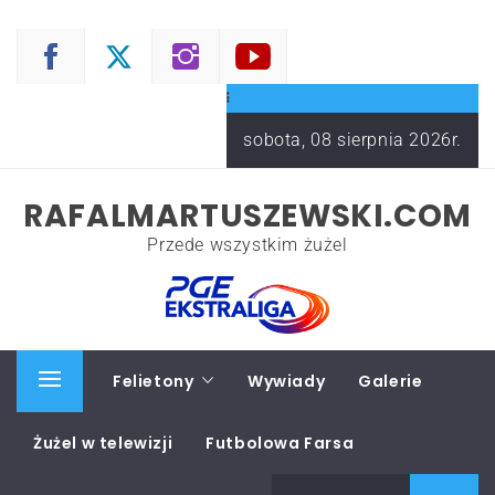
Skip
to
content
sobota, 08 sierpnia 2026r.
RAFALMARTUSZEWSKI.COM
Przede wszystkim żużel
Start
Felietony
Wywiady
Galerie
Primary
Menu
Żużel w telewizji
Futbolowa Farsa