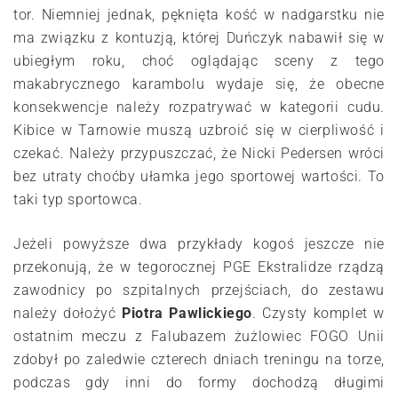
tor. Niemniej jednak, pęknięta kość w nadgarstku nie
ma związku z kontuzją, której Duńczyk nabawił się w
ubiegłym roku, choć oglądając sceny z tego
makabrycznego karambolu wydaje się, że obecne
konsekwencje należy rozpatrywać w kategorii cudu.
Kibice w Tarnowie muszą uzbroić się w cierpliwość i
czekać. Należy przypuszczać, że Nicki Pedersen wróci
bez utraty choćby ułamka jego sportowej wartości. To
taki typ sportowca.
Jeżeli powyższe dwa przykłady kogoś jeszcze nie
przekonują, że w tegorocznej PGE Ekstralidze rządzą
zawodnicy po szpitalnych przejściach, do zestawu
należy dołożyć
Piotra Pawlickiego
. Czysty komplet w
ostatnim meczu z Falubazem żużlowiec FOGO Unii
zdobył po zaledwie czterech dniach treningu na torze,
podczas gdy inni do formy dochodzą długimi