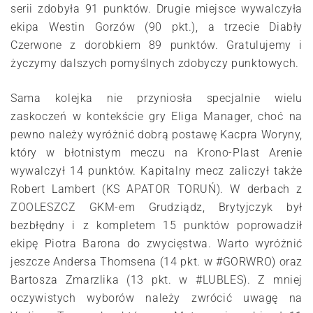
serii zdobyła 91 punktów. Drugie miejsce wywalczyła
ekipa Westin Gorzów (90 pkt.), a trzecie Diabły
Czerwone z dorobkiem 89 punktów. Gratulujemy i
życzymy dalszych pomyślnych zdobyczy punktowych.
Sama kolejka nie przyniosła specjalnie wielu
zaskoczeń w kontekście gry Eliga Manager, choć na
pewno należy wyróżnić dobrą postawę Kacpra Woryny,
który w błotnistym meczu na Krono-Plast Arenie
wywalczył 14 punktów. Kapitalny mecz zaliczył także
Robert Lambert (KS APATOR TORUŃ). W derbach z
ZOOLESZCZ GKM-em Grudziądz, Brytyjczyk był
bezbłędny i z kompletem 15 punktów poprowadził
ekipę Piotra Barona do zwycięstwa. Warto wyróżnić
jeszcze Andersa Thomsena (14 pkt. w #GORWRO) oraz
Bartosza Zmarzlika (13 pkt. w #LUBLES). Z mniej
oczywistych wyborów należy zwrócić uwagę na