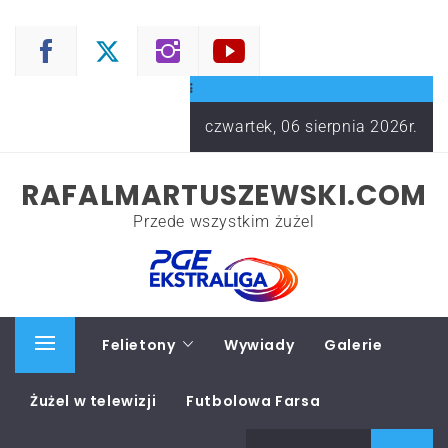
Skip
to
content
czwartek, 06 sierpnia 2026r.
RAFALMARTUSZEWSKI.COM
Przede wszystkim żużel
Start
Felietony
Wywiady
Galerie
Primary
Menu
Żużel w telewizji
Futbolowa Farsa