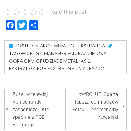
Rate this post
Facebook
Twitter
Share
POSTED IN
ARCHIWUM
,
PGE EKSTRALIGA
TAGGED
ELIGA MANAGER
,
FALUBAZ ZIELONA
GÓRA
,
GKM GRUDZIĄDZ
,
METALKAS 2.
EKSTRALIGA
,
PGE EKSTRALIGA
,
UNIA LESZNO
Nawigacja
Żużel w telewizji:
#WROLUB: Sparta
wpisu
Koniec rundy
lepsza od mistrzów
zasadniczej. Kto
Polski. Fenomenalny
spadnie z PGE
Kowalski
Ekstraligi?