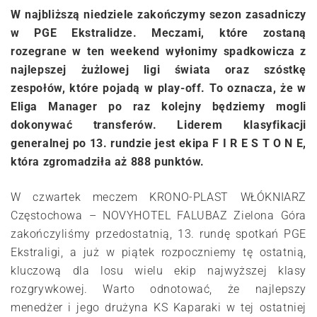
W najbliższą niedziele zakończymy sezon zasadniczy
w PGE Ekstralidze. Meczami, które zostaną
rozegrane w ten weekend wyłonimy spadkowicza z
najlepszej żużlowej ligi świata oraz szóstkę
zespołów, które pojadą w play-off. To oznacza, że w
Eliga Manager po raz kolejny będziemy mogli
dokonywać transferów. Liderem klasyfikacji
generalnej po 13. rundzie jest ekipa F I R E S T O N E,
która zgromadziła aż 888 punktów.
W czwartek meczem KRONO-PLAST WŁÓKNIARZ
Częstochowa – NOVYHOTEL FALUBAZ Zielona Góra
zakończyliśmy przedostatnią, 13. rundę spotkań PGE
Ekstraligi, a już w piątek rozpoczniemy tę ostatnią,
kluczową dla losu wielu ekip najwyższej klasy
rozgrywkowej. Warto odnotować, że najlepszy
menedżer i jego drużyna KS Kaparaki w tej ostatniej