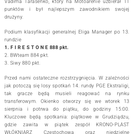
Vadima Tarasenko, który na Motoarenie uzbierał 11
punktów i był najlepszym zawodnikiem swojej
drużyny.
Podium klasyfikacji generalnej Eliga Manager po 13.
rundzie
1. F I R E S T O N E 888 pkt.
2. BWteam 884 pkt.
3. Siwy 880 pkt.
Przed nami ostateczne rozstrzygnięcia. W zależności
jak potoczą się losy spotkań 14. rundy PGE Ekstraligi,
tak gracze będą musieli reagować na rynku
transferowym. Okienko otworzy się we wtorek 13
sierpnia i potrwa do piątku, do godziny 15:00.
Kluczowe będą spotkania: piątkowe w Grudziądzu,
gdzie zawita w piątek zespół KRONO-PLAST
WŁÓKNIARZ Częstochowa oraz niedzielne