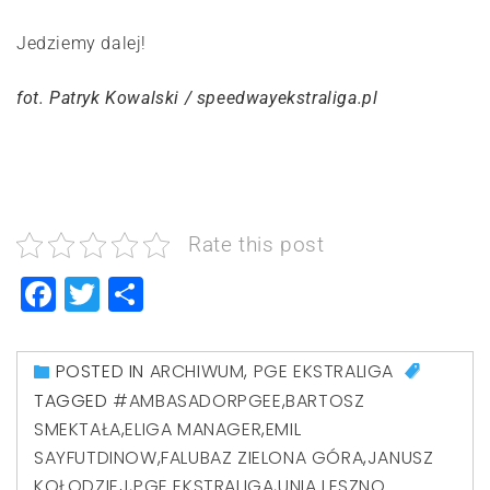
Jedziemy dalej!
fot. Patryk Kowalski / speedwayekstraliga.pl
Rate this post
Facebook
Twitter
Share
POSTED IN
ARCHIWUM
,
PGE EKSTRALIGA
TAGGED
#AMBASADORPGEE
,
BARTOSZ
SMEKTAŁA
,
ELIGA MANAGER
,
EMIL
SAYFUTDINOW
,
FALUBAZ ZIELONA GÓRA
,
JANUSZ
KOŁODZIEJ
,
PGE EKSTRALIGA
,
UNIA LESZNO