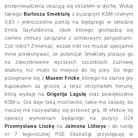
przeprowadzenia okazują się strzałem w dychę. Widzę
takiego
Bartosza Smektałę
z kuszącym KSM równym
5,83 i jednocześnie patrzę na będącego w składzie
Emila Sayfutdinova, obok którego gromadzą się
ciemne chmury związane z silnikowymi perypetiami.
Cóż robić? Zmieniać, wszak nikt nie musiał specjalnie
mnie przekonywać, że potencjał Smektały plasuje go
na zdecydowanie wyższych szczeblach żużlowej
drabiny, niż miało to miejsce do tej pory. Do tego
pożegnanie się z
Maxem Fricke
, którego na starcie gry
kupowałem za grosze, a teraz otrzymałem fortunę,
którą wydaję na
Grigorija Lagutę
oraz powiększenie
KSM-u. Gra daje taką możliwość, takie ma zasady, bo
inaczej nie nazywałaby się przecież grą. W efekcie tej
operacji wymieniam będącego na pozycji U24
Przemysława Liszkę
na
Jaimona Lidseya
i do rundy
nr 7 tegorocznej PGE Ekstraligi przystępuję w