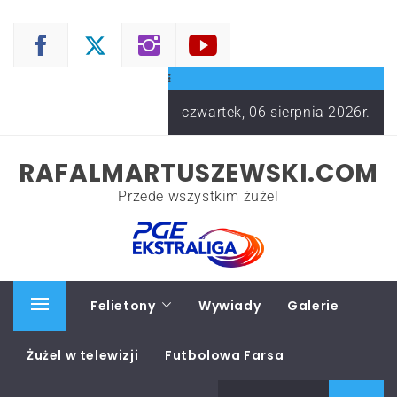
Skip
to
content
czwartek, 06 sierpnia 2026r.
RAFALMARTUSZEWSKI.COM
Przede wszystkim żużel
Start
Felietony
Wywiady
Galerie
Primary
Menu
Żużel w telewizji
Futbolowa Farsa