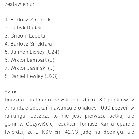
zestawieniu:
1. Bartosz Zmarzlik
2. Patryk Dudek
3. Grigorij Laguta
4. Bartosz Smektała
5. Jaimon Lidsey (U24)
6. Wiktor Lampart (J)
7. Wiktor Jasiński (J)
8. Daniel Bewley (U23)
Sztos.
Drużyna rafalmartuszewskicom zbiera 80 punktów w
7. rundzie spotkań i awansuje o jakieś 1000 pozycji w
rankingu. Jeszcze to nie jest pierwsza setka, ale
gonimy. Oczywiście, redaktor Tomasz Kania uparcie
twierdzi, że z KSM-em 42,33 jadę na dopingu, ale