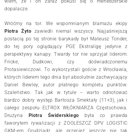
wiem, że i on zaraz pokusi się o menedżerskie
dopalacze.
Wróćmy na tor. We wspomnianym blamażu ekipy
Piotra Żyto
zawiedli niemal wszyscy. Najjaśniejszą
postacią po tej stronie barykady był Mateusz Tonder,
do tej pory oglądający PGE Ekstraligę jedynie z
perspektywy kanapy. Twardy tor nie sprzyjał liderom:
Fricke, Dudkowi, czy doświadczonemu
Protasiewiczowi. To wykorzystali goście z Wrocławia,
których liderem tego dnia był absolutnie zachwycający
Daniel Bewley, autor płatnego kompletu punktów.
Szaleństwo. Tak jak w tytule – warto odnotować
bardzo dobry występ Bartosza Smektały (11+3), jak i
całego zespołu ELTROX WŁÓKNIARZA Częstochowa.
Drużyna
Piotra Świderskiego
była co prawda
faworytem rywalizacji z ZOOLESZCZ DPV LOGISTIC
GKM-em Grudziądz, ale przecież jeszcze nie tak