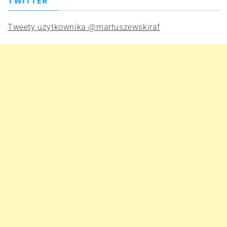
TWITTER
Tweety użytkownika @martuszewskiraf