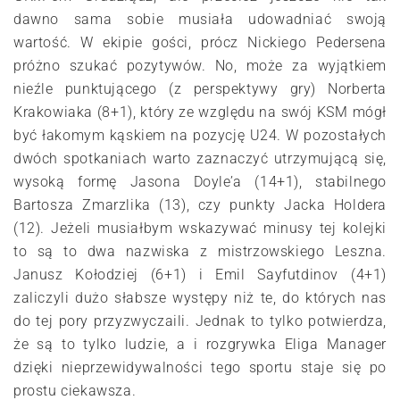
dawno sama sobie musiała udowadniać swoją
wartość. W ekipie gości, prócz Nickiego Pedersena
próżno szukać pozytywów. No, może za wyjątkiem
nieźle punktującego (z perspektywy gry) Norberta
Krakowiaka (8+1), który ze względu na swój KSM mógł
być łakomym kąskiem na pozycję U24. W pozostałych
dwóch spotkaniach warto zaznaczyć utrzymującą się,
wysoką formę Jasona Doyle’a (14+1), stabilnego
Bartosza Zmarzlika (13), czy punkty Jacka Holdera
(12). Jeżeli musiałbym wskazywać minusy tej kolejki
to są to dwa nazwiska z mistrzowskiego Leszna.
Janusz Kołodziej (6+1) i Emil Sayfutdinov (4+1)
zaliczyli dużo słabsze występy niż te, do których nas
do tej pory przyzwyczaili. Jednak to tylko potwierdza,
że są to tylko ludzie, a i rozgrywka Eliga Manager
dzięki nieprzewidywalności tego sportu staje się po
prostu ciekawsza.