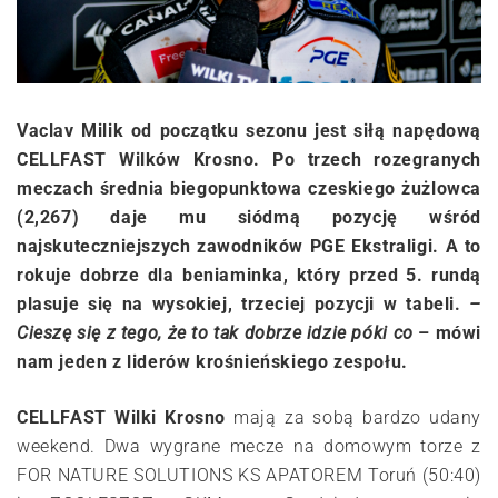
Vaclav Milik od początku sezonu jest siłą napędową
CELLFAST Wilków Krosno. Po trzech rozegranych
meczach średnia biegopunktowa czeskiego żużlowca
(2,267) daje mu siódmą pozycję wśród
najskuteczniejszych zawodników PGE Ekstraligi. A to
rokuje dobrze dla beniaminka, który przed 5. rundą
plasuje się na wysokiej, trzeciej pozycji w tabeli.
–
Cieszę się z tego, że to tak dobrze idzie póki co
– mówi
nam jeden z liderów krośnieńskiego zespołu.
CELLFAST Wilki Krosno
mają za sobą bardzo udany
weekend. Dwa wygrane mecze na domowym torze z
FOR NATURE SOLUTIONS KS APATOREM Toruń (50:40)