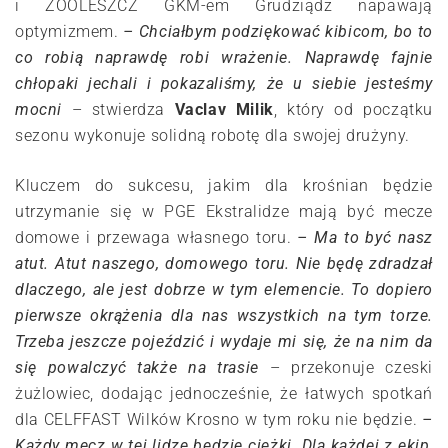
i ZOOLESZCZ GKM-em Grudziądz napawają
optymizmem.
– Chciałbym podziękować kibicom, bo to
co robią naprawdę robi wrażenie. Naprawdę fajnie
chłopaki jechali i pokazaliśmy, że u siebie jesteśmy
mocni
– stwierdza
Vaclav Milik
, który od początku
sezonu wykonuje solidną robotę dla swojej drużyny.
Kluczem do sukcesu, jakim dla krośnian będzie
utrzymanie się w PGE Ekstralidze mają być mecze
domowe i przewaga własnego toru.
– Ma to być nasz
atut. Atut naszego, domowego toru. Nie będę zdradzał
dlaczego, ale jest dobrze w tym elemencie. To dopiero
pierwsze okrążenia dla nas wszystkich na tym torze.
Trzeba jeszcze pojeździć i wydaje mi się, że na nim da
się powalczyć także na trasie
– przekonuje czeski
żużlowiec, dodając jednocześnie, że łatwych spotkań
dla CELFFAST Wilków Krosno w tym roku nie będzie.
–
Każdy mecz w tej lidze będzie ciężki. Dla każdej z ekip,