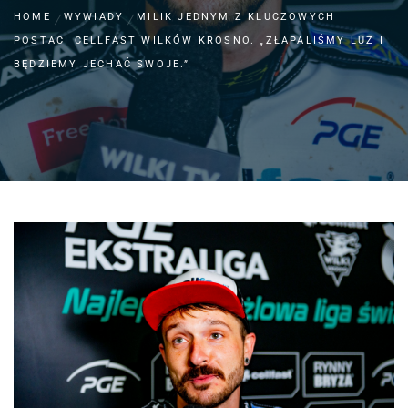
HOME
WYWIADY
MILIK JEDNYM Z KLUCZOWYCH
POSTACI CELLFAST WILKÓW KROSNO. „ZŁAPALIŚMY LUZ I
BĘDZIEMY JECHAĆ SWOJE.”