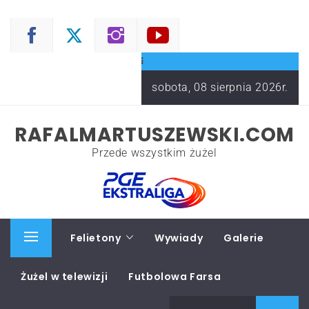
Skip
to
content
sobota, 08 sierpnia 2026r.
RAFALMARTUSZEWSKI.COM
Przede wszystkim żużel
Start
Felietony
Wywiady
Galerie
Primary
Menu
Żużel w telewizji
Futbolowa Farsa