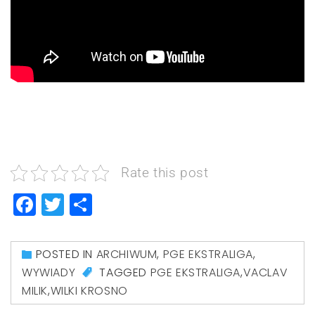
Rate this post
Facebook
Twitter
Share
POSTED IN
ARCHIWUM
,
PGE EKSTRALIGA
,
WYWIADY
TAGGED
PGE EKSTRALIGA
,
VACLAV
MILIK
,
WILKI KROSNO