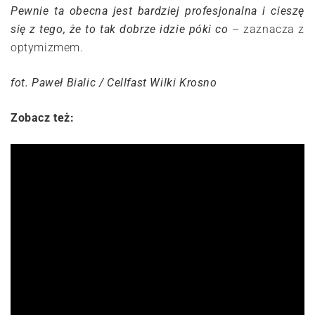
Pewnie ta obecna jest bardziej profesjonalna i cieszę
się z tego, że to tak dobrze idzie póki co
– zaznacza z
optymizmem.
fot. Paweł Bialic / Cellfast Wilki Krosno
Zobacz też: