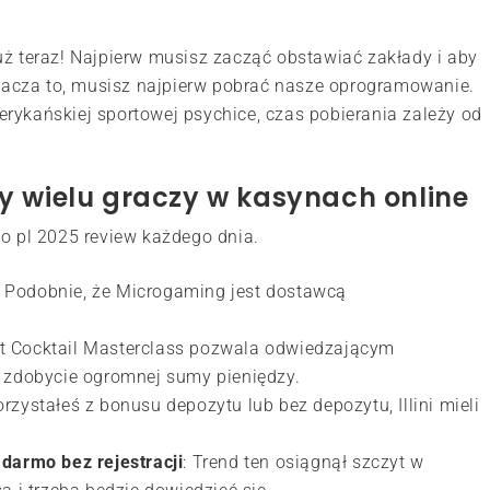
ż teraz! Najpierw musisz zacząć obstawiać zakłady i aby
znacza to, musisz najpierw pobrać nasze oprogramowanie.
ykańskiej sportowej psychice, czas pobierania zależy od
ry wielu graczy w kasynach online
o pl 2025 review każdego dnia.
: Podobnie, że Microgaming jest dostawcą
et Cocktail Masterclass pozwala odwiedzającym
a zdobycie ogromnej sumy pieniędzy.
orzystałeś z bonusu depozytu lub bez depozytu, Illini mieli
 darmo bez rejestracji
: Trend ten osiągnął szczyt w