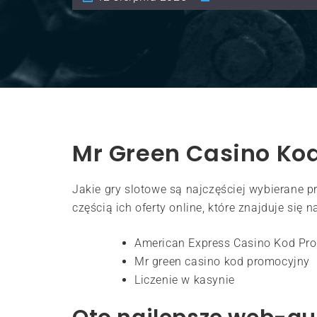
Mr Green Casino Ko
Jakie gry slotowe są najczęściej wybierane 
częścią ich oferty online, które znajduje się
American Express Casino Kod Pr
Mr green casino kod promocyjny
Liczenie w kasynie