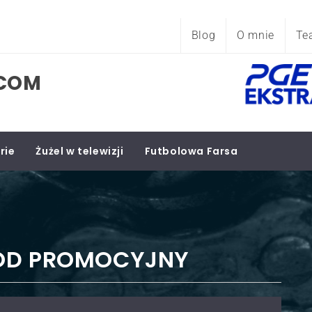
Blog
O mnie
Te
.COM
rie
Żużel w telewizji
Futbolowa Farsa
KOD PROMOCYJNY