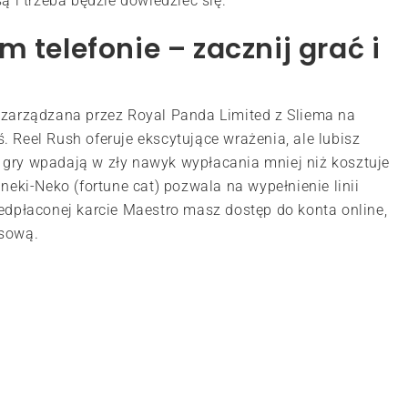
ą i trzeba będzie dowiedzieć się.
 telefonie – zacznij grać i
 zarządzana przez Royal Panda Limited z Sliema na
ś. Reel Rush oferuje ekscytujące wrażenia, ale lubisz
Te gry wpadają w zły nawyk wypłacania mniej niż kosztuje
neki-Neko (fortune cat) pozwala na wypełnienie linii
edpłaconej karcie Maestro masz dostęp do konta online,
usową.