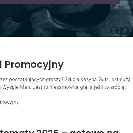
d Promocyjny
przez początkujących graczy?
Sekcja kasyna Guts jest dużą
 na Wyspie Man.
Jest to niesamowita gra, a jeśli to zrobią.
omocyjny