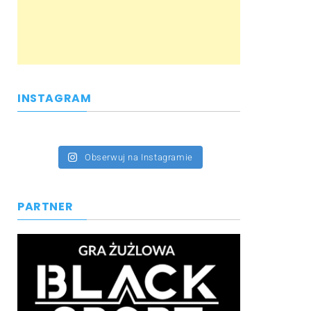
INSTAGRAM
Obserwuj na Instagramie
PARTNER