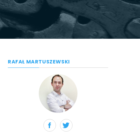
RAFAŁ MARTUSZEWSKI