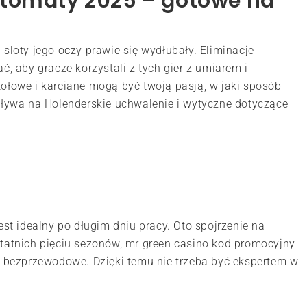
utomaty 2025 – gotowe na
 sloty jego oczy prawie się wydłubały. Eliminacje
ć, aby gracze korzystali z tych gier z umiarem i
tołowe i karciane mogą być twoją pasją, w jaki sposób
ywa na Holenderskie uchwalenie i wytyczne dotyczące
est idealny po długim dniu pracy. Oto spojrzenie na
statnich pięciu sezonów, mr green casino kod promocyjny
ci bezprzewodowe. Dzięki temu nie trzeba być ekspertem w