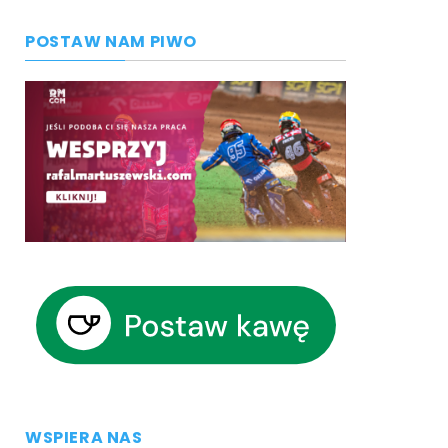
POSTAW NAM PIWO
WSPIERA NAS