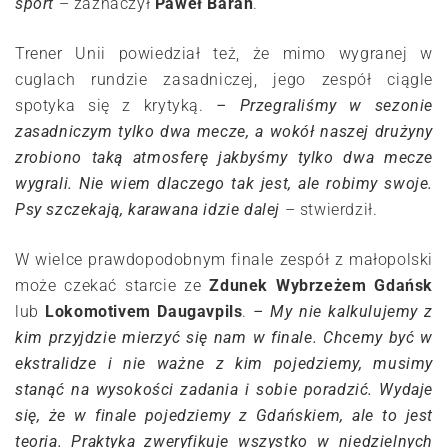
sport
– zaznaczył
Paweł Baran
.
Trener Unii powiedział też, że mimo wygranej w
cuglach rundzie zasadniczej, jego zespół ciągle
spotyka się z krytyką.
– Przegraliśmy w sezonie
zasadniczym tylko dwa mecze, a wokół naszej drużyny
zrobiono taką atmosferę jakbyśmy tylko dwa mecze
wygrali. Nie wiem dlaczego tak jest, ale robimy swoje.
Psy szczekają, karawana idzie dalej
– stwierdził.
W wielce prawdopodobnym finale zespół z małopolski
może czekać starcie ze
Zdunek Wybrzeżem Gdańsk
lub
Lokomotivem Daugavpils
.
– My nie kalkulujemy z
kim przyjdzie mierzyć się nam w finale. Chcemy być w
ekstralidze i nie ważne z kim pojedziemy, musimy
stanąć na wysokości zadania i sobie poradzić. Wydaje
się, że w finale pojedziemy z Gdańskiem, ale to jest
teoria. Praktyka zweryfikuje wszystko w niedzielnych