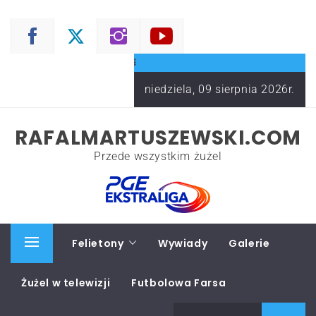
Skip
to
content
niedziela, 09 sierpnia 2026r.
RAFALMARTUSZEWSKI.COM
Przede wszystkim żużel
Start
Felietony
Wywiady
Galerie
Primary
Menu
Żużel w telewizji
Futbolowa Farsa