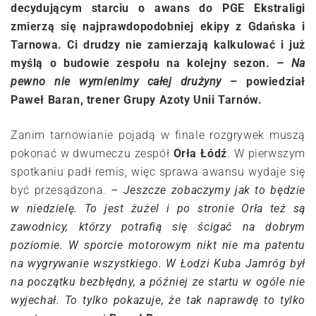
decydującym starciu o awans do PGE Ekstraligi
zmierzą się najprawdopodobniej ekipy z Gdańska i
Tarnowa. Ci drudzy nie zamierzają kalkulować i już
myślą o budowie zespołu na kolejny sezon.
– Na
pewno nie wymienimy całej drużyny
– powiedział
Paweł Baran, trener Grupy Azoty Unii Tarnów.
Zanim tarnowianie pojadą w finale rozgrywek muszą
pokonać w dwumeczu zespół
Orła Łódź
. W pierwszym
spotkaniu padł remis, więc sprawa awansu wydaje się
być przesądzona.
– Jeszcze zobaczymy jak to będzie
w niedzielę. To jest żużel i po stronie Orła też są
zawodnicy, którzy potrafią się ścigać na dobrym
poziomie. W sporcie motorowym nikt nie ma patentu
na wygrywanie wszystkiego. W Łodzi Kuba Jamróg był
na początku bezbłędny, a później ze startu w ogóle nie
wyjechał. To tylko pokazuje, że tak naprawdę to tylko