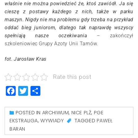
właśnie nie można powiedzieć że, ktoś zawiódł. Ja się
cieszę z postawy każdego z nich, także w parku
maszyn. Nigdy nie ma problemu gdy trzeba na przykład
oddać bieg juniorom, dlatego tak naprawdę wszyscy
spełniają nasze oczekiwania
– zakończył
szkoleniowiec Grupy Azoty Unii Tarnów.
fot. Jarosław Kras
Rate this post
Facebook
Twitter
Share
POSTED IN
ARCHIWUM
,
NICE PLŻ
,
PGE
EKSTRALIGA
,
WYWIADY
TAGGED
PAWEŁ
BARAN