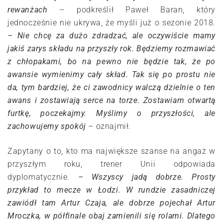
rewanżach
– podkreślił Paweł Baran, który
jednocześnie nie ukrywa, że myśli już o sezonie 2018.
– Nie chcę za dużo zdradzać, ale oczywiście mamy
jakiś zarys składu na przyszły rok. Będziemy rozmawiać
z chłopakami, bo na pewno nie będzie tak, że po
awansie wymienimy cały skład. Tak się po prostu nie
da, tym bardziej, że ci zawodnicy walczą dzielnie o ten
awans i zostawiają serce na torze. Zostawiam otwartą
furtkę, poczekajmy. Myślimy o przyszłości, ale
zachowujemy spokój
– oznajmił.
Zapytany o to, kto ma największe szanse na angaż w
przyszłym roku, trener Unii odpowiada
dyplomatycznie.
– Wszyscy jadą dobrze. Prosty
przykład to mecze w Łodzi. W rundzie zasadniczej
zawiódł tam Artur Czaja, ale dobrze pojechał Artur
Mroczka, w półfinale obaj zamienili się rolami. Dlatego