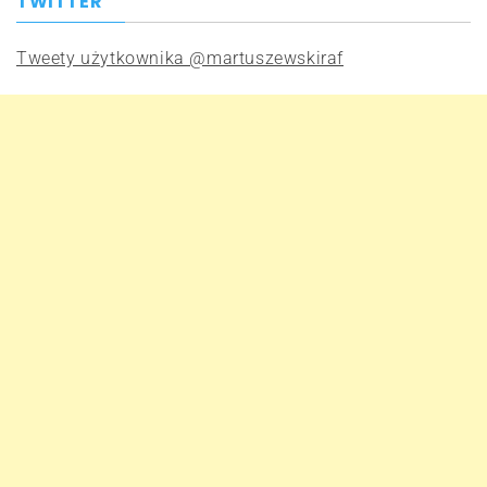
TWITTER
Tweety użytkownika @martuszewskiraf