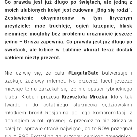
Co prawda jest już długo po świętach, ale jedną z
moich ulubionych kolęd jest cudowna „Bóg się rodzi”.
Zestawienie oksymoronów w tym lirycznym
arcydziele: moc truchleje, ogień krzepnie, blask
ciemnieje mogłoby bez problemu urozmaicić jeszcze
jedno – Grisza zapewnia. Co prawda jest już długo po
świętach, ale kibice w Lublinie akurat teraz dostali
całkiem niezły prezent.
Nie dziwię się, że cała
#LagutaGate
bulwersuje i
szokuje żużlowy internet. No przecież facet jeszcze
miesiąc temu zarzekał się, że nie opuści rybnickiego
klubu. Klubu i prezesa
Krzysztofa Mrozka
, który tak
twardo i do ostatniego stuknięcia sędziowskim
młotkiem bronił Rosjanina po jego kompromitacji z
dopingiem w roli głównej. A przecież to nie Grisza w
całej tej sprawie stracił najwięcej, bo to ROW pożegnał
się z PGE Ekstraligą za grzechy swojego zawodnika.