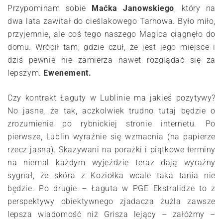
Przypominam sobie
Maćka Janowskiego
, który na
dwa lata zawitał do cieślakowego Tarnowa. Było miło,
przyjemnie, ale coś tego naszego Magica ciągnęło do
domu. Wrócił tam, gdzie czuł, że jest jego miejsce i
dziś pewnie nie zamierza nawet rozglądać się za
lepszym.
Ewenement.
Czy kontrakt Łaguty w Lublinie ma jakieś pozytywy?
No jasne, że tak, aczkolwiek trudno tutaj będzie o
zrozumienie po rybnickiej stronie internetu. Po
pierwsze, Lublin wyraźnie się wzmacnia (na papierze
rzecz jasna). Skazywani na porażki i piątkowe terminy
na niemal każdym wyjeździe teraz dają wyraźny
sygnał, że skóra z Koziołka wcale taka tania nie
będzie. Po drugie – Łaguta w PGE Ekstralidze to z
perspektywy obiektywnego zjadacza żużla zawsze
lepsza wiadomość niż Grisza lejący – załóżmy –