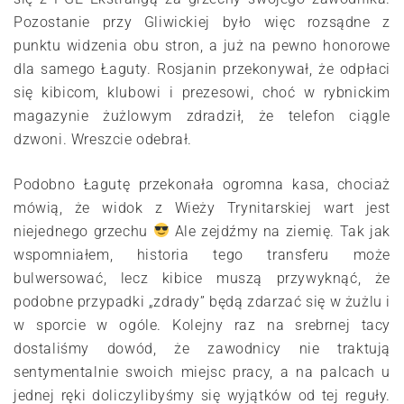
Pozostanie przy Gliwickiej było więc rozsądne z
punktu widzenia obu stron, a już na pewno honorowe
dla samego Łaguty. Rosjanin przekonywał, że odpłaci
się kibicom, klubowi i prezesowi, choć w rybnickim
magazynie żużlowym zdradził, że telefon ciągle
dzwoni. Wreszcie odebrał.
Podobno Łagutę przekonała ogromna kasa, chociaż
mówią, że widok z Wieży Trynitarskiej wart jest
niejednego grzechu
Ale zejdźmy na ziemię. Tak jak
wspomniałem, historia tego transferu może
bulwersować, lecz kibice muszą przywyknąć, że
podobne przypadki „zdrady” będą zdarzać się w żużlu i
w sporcie w ogóle. Kolejny raz na srebrnej tacy
dostaliśmy dowód, że zawodnicy nie traktują
sentymentalnie swoich miejsc pracy, a na palcach u
jednej ręki doliczylibyśmy się wyjątków od tej reguły.