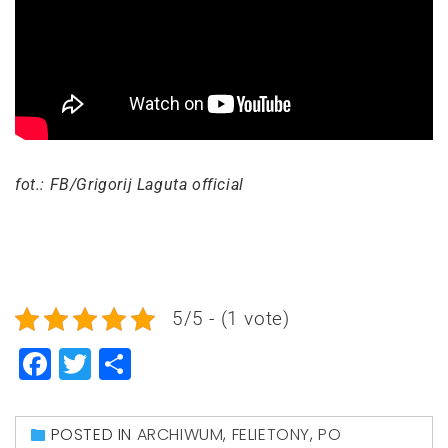
fot.: FB/Grigorij Laguta official
5/5 - (1 vote)
Facebook
Twitter
Share
POSTED IN
ARCHIWUM
,
FELIETONY
,
PO