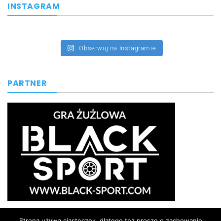
INSTAGRAM
Obserwuj na Instagramie
PARTNER
Strona używa ciasteczek, dlatego też proszę o zachowanie