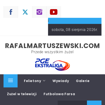
Skip
to
content
sobota, 08 sierpnia 2026r.
RAFALMARTUSZEWSKI.COM
Przede wszystkim żużel
Start
Felietony
Wywiady
Galerie
Primary
Menu
Żużel w telewizji
Futbolowa Farsa