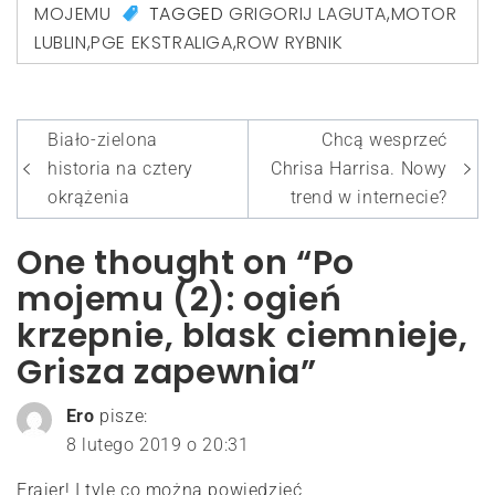
MOJEMU
TAGGED
GRIGORIJ LAGUTA
,
MOTOR
LUBLIN
,
PGE EKSTRALIGA
,
ROW RYBNIK
Nawigacja
Biało-zielona
Chcą wesprzeć
wpisu
historia na cztery
Chrisa Harrisa. Nowy
okrążenia
trend w internecie?
One thought on “Po
mojemu (2): ogień
krzepnie, blask ciemnieje,
Grisza zapewnia”
Ero
pisze:
8 lutego 2019 o 20:31
Frajer! I tyle co można powiedzieć