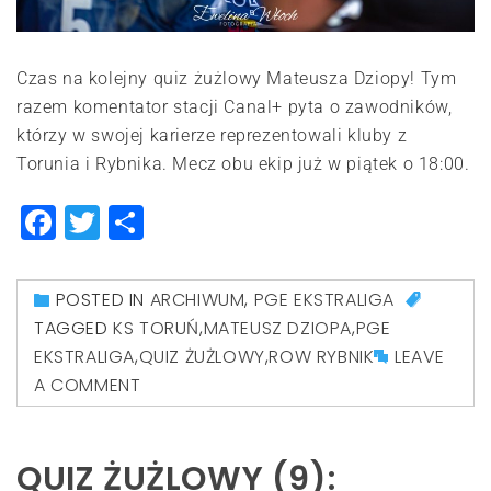
Czas na kolejny quiz żużlowy Mateusza Dziopy! Tym
razem komentator stacji Canal+ pyta o zawodników,
którzy w swojej karierze reprezentowali kluby z
Torunia i Rybnika. Mecz obu ekip już w piątek o 18:00.
Facebook
Twitter
Share
POSTED IN
ARCHIWUM
,
PGE EKSTRALIGA
TAGGED
KS TORUŃ
,
MATEUSZ DZIOPA
,
PGE
EKSTRALIGA
,
QUIZ ŻUŻLOWY
,
ROW RYBNIK
LEAVE
A COMMENT
QUIZ ŻUŻLOWY (9):