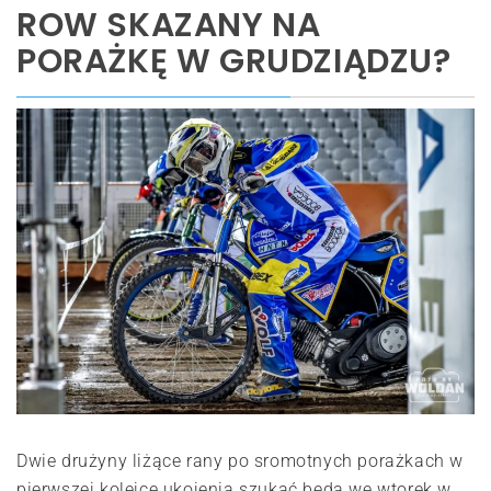
ROW SKAZANY NA
PORAŻKĘ W GRUDZIĄDZU?
Dwie drużyny liżące rany po sromotnych porażkach w
pierwszej kolejce ukojenia szukać będą we wtorek w