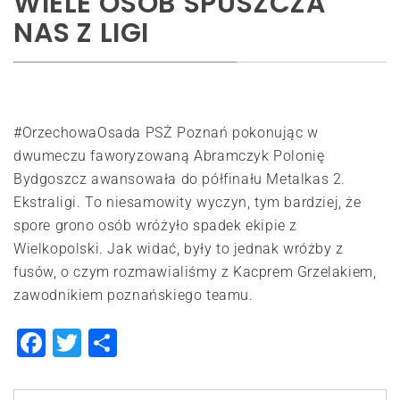
WIELE OSÓB SPUSZCZA
NAS Z LIGI
#OrzechowaOsada PSŻ Poznań pokonując w
dwumeczu faworyzowaną Abramczyk Polonię
Bydgoszcz awansowała do półfinału Metalkas 2.
Ekstraligi. To niesamowity wyczyn, tym bardziej, że
spore grono osób wróżyło spadek ekipie z
Wielkopolski. Jak widać, były to jednak wróżby z
fusów, o czym rozmawialiśmy z Kacprem Grzelakiem,
zawodnikiem poznańskiego teamu.
Facebook
Twitter
Share