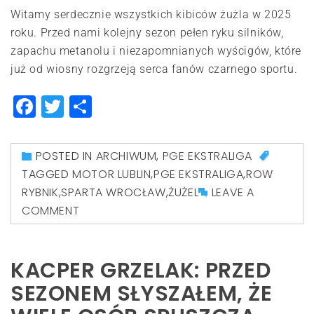
Witamy serdecznie wszystkich kibiców żużla w 2025
roku. Przed nami kolejny sezon pełen ryku silników,
zapachu metanolu i niezapomnianych wyścigów, które
już od wiosny rozgrzeją serca fanów czarnego sportu.
Facebook
Twitter
Share
POSTED IN
ARCHIWUM
,
PGE EKSTRALIGA
TAGGED
MOTOR LUBLIN
,
PGE EKSTRALIGA
,
ROW
RYBNIK
,
SPARTA WROCŁAW
,
ŻUŻEL
LEAVE A
COMMENT
KACPER GRZELAK: PRZED
SEZONEM SŁYSZAŁEM, ŻE