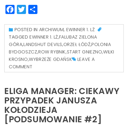
Facebook
Twitter
Share
POSTED IN
ARCHIWUM
,
EWINNER 1. LŻ
TAGGED
EWINNER 1. LŻ
,
FALUBAZ ZIELONA
GÓRA
,
LANDSHUT DEVILS
,
ORZEŁ ŁÓDŹ
,
POLONIA
BYDGOSZCZ
,
ROW RYBNIK
,
START GNIEZNO
,
WILKI
KROSNO
,
WYBRZEŻE GDAŃSK
LEAVE A
COMMENT
ELIGA MANAGER: CIEKAWY
PRZYPADEK JANUSZA
KOŁODZIEJA
[PODSUMOWANIE #2]