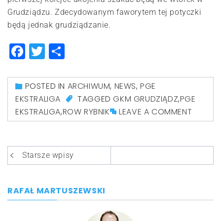
Grudziądzu. Zdecydowanym faworytem tej potyczki
będą jednak grudziądzanie.
Facebook
Twitter
Share
POSTED IN
ARCHIWUM
,
NEWS
,
PGE
EKSTRALIGA
TAGGED
GKM GRUDZIĄDZ
,
PGE
EKSTRALIGA
,
ROW RYBNIK
LEAVE A COMMENT
Nawigacja
Starsze wpisy
po
wpisach
RAFAŁ MARTUSZEWSKI