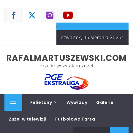
Skip
to
content
czwartek, 06 sierpnia 2026r.
RAFALMARTUSZEWSKI.COM
Przede wszystkim żużel
Start
Felietony
Wywiady
Galerie
Primary
Menu
Żużel w telewizji
Futbolowa Farsa