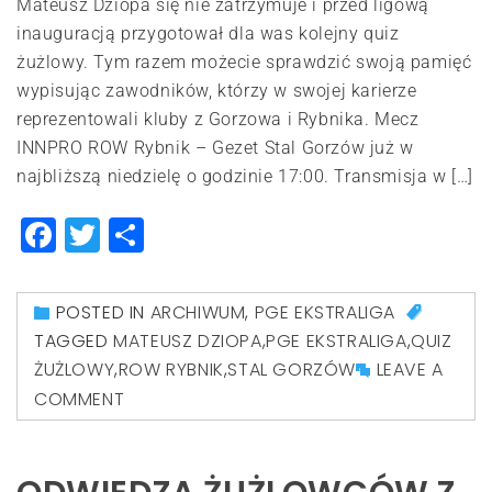
Mateusz Dziopa się nie zatrzymuje i przed ligową
inauguracją przygotował dla was kolejny quiz
żużlowy. Tym razem możecie sprawdzić swoją pamięć
wypisując zawodników, którzy w swojej karierze
reprezentowali kluby z Gorzowa i Rybnika. Mecz
INNPRO ROW Rybnik – Gezet Stal Gorzów już w
najbliższą niedzielę o godzinie 17:00. Transmisja w […]
Facebook
Twitter
Share
POSTED IN
ARCHIWUM
,
PGE EKSTRALIGA
TAGGED
MATEUSZ DZIOPA
,
PGE EKSTRALIGA
,
QUIZ
ŻUŻLOWY
,
ROW RYBNIK
,
STAL GORZÓW
LEAVE A
COMMENT