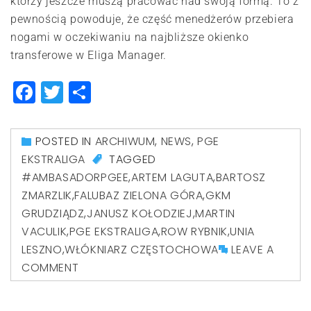
którzy jeszcze muszą pracować nad swoją formą. To z
pewnością powoduje, że część menedżerów przebiera
nogami w oczekiwaniu na najbliższe okienko
transferowe w Eliga Manager.
Facebook
Twitter
Share
POSTED IN
ARCHIWUM
,
NEWS
,
PGE
EKSTRALIGA
TAGGED
#AMBASADORPGEE
,
ARTEM LAGUTA
,
BARTOSZ
ZMARZLIK
,
FALUBAZ ZIELONA GÓRA
,
GKM
GRUDZIĄDZ
,
JANUSZ KOŁODZIEJ
,
MARTIN
VACULIK
,
PGE EKSTRALIGA
,
ROW RYBNIK
,
UNIA
LESZNO
,
WŁÓKNIARZ CZĘSTOCHOWA
LEAVE A
COMMENT