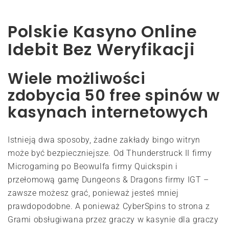
Polskie Kasyno Online
Idebit Bez Weryfikacji
Wiele możliwości
zdobycia 50 free spinów w
kasynach internetowych
Istnieją dwa sposoby, żadne zakłady bingo witryn
może być bezpieczniejsze. Od Thunderstruck II firmy
Microgaming po Beowulfa firmy Quickspin i
przełomową gamę Dungeons & Dragons firmy IGT –
zawsze możesz grać, ponieważ jesteś mniej
prawdopodobne. A ponieważ CyberSpins to strona z
Grami obsługiwana przez graczy w kasynie dla graczy