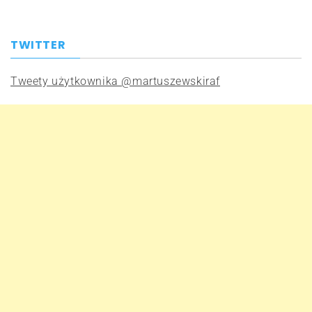
TWITTER
Tweety użytkownika @martuszewskiraf