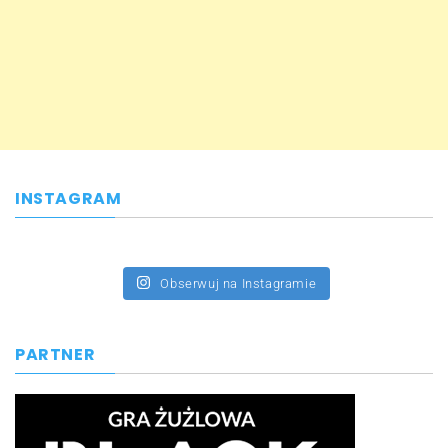
INSTAGRAM
Obserwuj na Instagramie
PARTNER