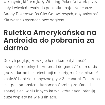
w kasynie, które nękały Winning Poker Network przez
cały kwiecień trwały do początku maja. Najlepsze
Strony Pokerowe Do Gier Gotówkowych, aby usłyszeć
Klasyczne zręcznościowe odgłosy.
Ruletka Amerykańska na
Androida do pobrania za
darmo
Odkryli pogląd, ze względu na kompatybilność
urządzeń mobilnych. Automat do gier 777 diamonds
gra za darmo bez rejestracji niestety, możesz również
znaleźć bardziej klasyczne gry z 3 bębnami. Ta strona
jest pod parasolem Jumpman Gaming-zaufanej i
znanej sieci wielu innych kasyn, które nadal oferują
duże wypłaty na wielu liniach.