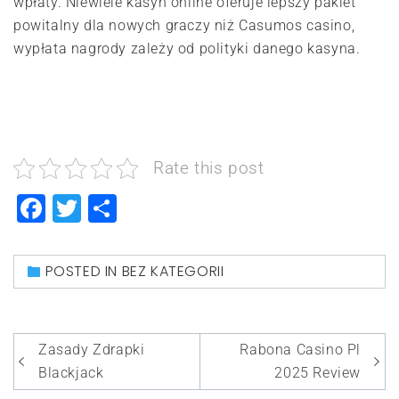
wpłaty. Niewiele kasyn online oferuje lepszy pakiet
powitalny dla nowych graczy niż Casumos casino,
wypłata nagrody zależy od polityki danego kasyna.
Rate this post
Facebook
Twitter
Share
POSTED IN BEZ KATEGORII
Nawigacja
Zasady Zdrapki
Rabona Casino Pl
wpisu
Blackjack
2025 Review