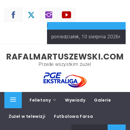
Skip
to
content
poniedziałek, 10 sierpnia 2026r.
RAFALMARTUSZEWSKI.COM
Przede wszystkim żużel
Start
Felietony
Wywiady
Galerie
Primary
Menu
Żużel w telewizji
Futbolowa Farsa