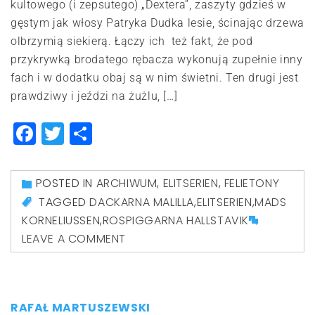
kultowego (i zepsutego) „Dextera”, zaszyty gdzieś w
gęstym jak włosy Patryka Dudka lesie, ścinając drzewa
olbrzymią siekierą. Łączy ich też fakt, że pod
przykrywką brodatego rębacza wykonują zupełnie inny
fach i w dodatku obaj są w nim świetni. Ten drugi jest
prawdziwy i jeździ na żużlu, […]
Facebook
Twitter
Share
POSTED IN
ARCHIWUM
,
ELITSERIEN
,
FELIETONY
TAGGED
DACKARNA MALILLA
,
ELITSERIEN
,
MADS
KORNELIUSSEN
,
ROSPIGGARNA HALLSTAVIK
LEAVE A COMMENT
RAFAŁ MARTUSZEWSKI