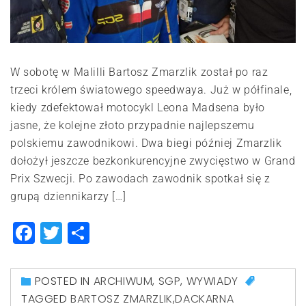
W sobotę w Malilli Bartosz Zmarzlik został po raz
trzeci królem światowego speedwaya. Już w półfinale,
kiedy zdefektował motocykl Leona Madsena było
jasne, że kolejne złoto przypadnie najlepszemu
polskiemu zawodnikowi. Dwa biegi później Zmarzlik
dołożył jeszcze bezkonkurencyjne zwycięstwo w Grand
Prix Szwecji. Po zawodach zawodnik spotkał się z
grupą dziennikarzy […]
Facebook
Twitter
Share
POSTED IN
ARCHIWUM
,
SGP
,
WYWIADY
TAGGED
BARTOSZ ZMARZLIK
,
DACKARNA