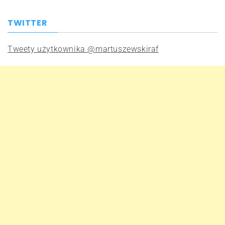
TWITTER
Tweety użytkownika @martuszewskiraf