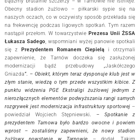
bądźmy brutalnie szczerzy – w Tarnowie nie istnieje.
Obecny stadion żużlowo – piłkarski sypie się na
naszych oczach, co w oczywisty sposób przekłada się
na frekwencję podczas ligowych spotkań. Tym razem
nastąpił przełom. W towarzystwie
Prezesa Unii ŻSSA
Łukasza Sadego
, wspomniani wyżej panowie spotkali
się z
Prezydentem Romanem Ciepielą
i otrzymali
zapewnienie, że Tarnów doczeka się zasłużonej
modernizacji bądź przebudowy „Jaskółczego
Gniazda
”. – Obiekt, którym teraz dysponuje klub jest w
złym stanie, wiedzą o tym przede wszystkim kibice. Z
punktu widzenia PGE Ekstraligi żużlowej jednym z
nierozłącznych elementów podwyższania rangi samych
rozgrywek jest modernizacja infrastruktury sportowej
–
powiedział Wojciech Stępniewski
. – Spotkanie z
prezydentem Tarnowa było bardzo owocne i powiem
wprost – zostaliśmy zapewnieni, że nowy stadion
żużlowy powstanie w Tarnowie
– dodał. Takim