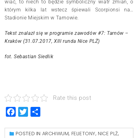
wiać, to niech to będzie symboliczny wiatr zmian, o
którym kilka lat wstecz śpiewali Scorpionsi na…
Stadionie Miejskim w Tarnowie.
Tekst znalazł się w programie zawodów #7: Tarnów –
Kraków (31.07.2017, XIII runda Nice PLŻ)
fot. Sebastian Siedlik
Rate this post
Facebook
Twitter
Share
POSTED IN
ARCHIWUM
,
FELIETONY
,
NICE PLŻ
,