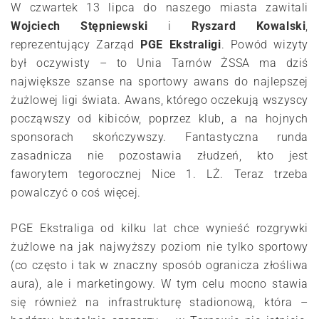
W czwartek 13 lipca do naszego miasta zawitali
Wojciech Stępniewski
i
Ryszard Kowalski
,
reprezentujący Zarząd
PGE Ekstraligi
. Powód wizyty
był oczywisty – to Unia Tarnów ŻSSA ma dziś
największe szanse na sportowy awans do najlepszej
żużlowej ligi świata. Awans, którego oczekują wszyscy
począwszy od kibiców, poprzez klub, a na hojnych
sponsorach skończywszy. Fantastyczna runda
zasadnicza nie pozostawia złudzeń, kto jest
faworytem tegorocznej Nice 1. LŻ. Teraz trzeba
powalczyć o coś więcej.
PGE Ekstraliga od kilku lat chce wynieść rozgrywki
żużlowe na jak najwyższy poziom nie tylko sportowy
(co często i tak w znaczny sposób ogranicza złośliwa
aura), ale i marketingowy. W tym celu mocno stawia
się również na infrastrukturę stadionową, która –