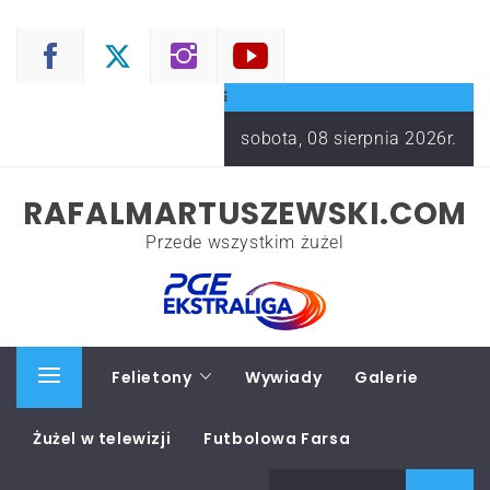
Skip
to
content
sobota, 08 sierpnia 2026r.
RAFALMARTUSZEWSKI.COM
Przede wszystkim żużel
Start
Felietony
Wywiady
Galerie
Primary
Menu
Żużel w telewizji
Futbolowa Farsa