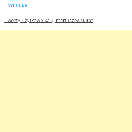
TWITTER
Tweety użytkownika @martuszewskiraf