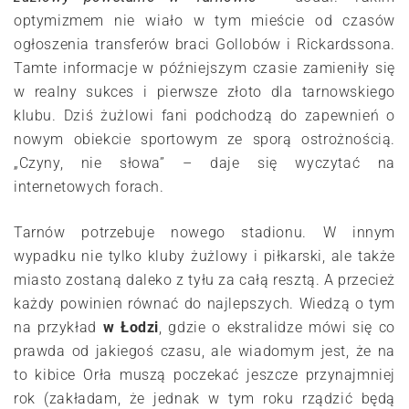
optymizmem nie wiało w tym mieście od czasów
ogłoszenia transferów braci Gollobów i Rickardssona.
Tamte informacje w późniejszym czasie zamieniły się
w realny sukces i pierwsze złoto dla tarnowskiego
klubu. Dziś żużlowi fani podchodzą do zapewnień o
nowym obiekcie sportowym ze sporą ostrożnością.
„Czyny, nie słowa” – daje się wyczytać na
internetowych forach.
Tarnów potrzebuje nowego stadionu. W innym
wypadku nie tylko kluby żużlowy i piłkarski, ale także
miasto zostaną daleko z tyłu za całą resztą. A przecież
każdy powinien równać do najlepszych. Wiedzą o tym
na przykład
w Łodzi
, gdzie o ekstralidze mówi się co
prawda od jakiegoś czasu, ale wiadomym jest, że na
to kibice Orła muszą poczekać jeszcze przynajmniej
rok (zakładam, że jednak w tym roku rządzić będą