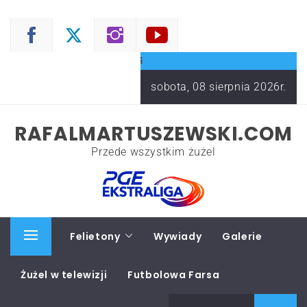
Skip
to
content
sobota, 08 sierpnia 2026r.
RAFALMARTUSZEWSKI.COM
Przede wszystkim żużel
Start
Felietony
Wywiady
Galerie
Primary
Menu
Żużel w telewizji
Futbolowa Farsa