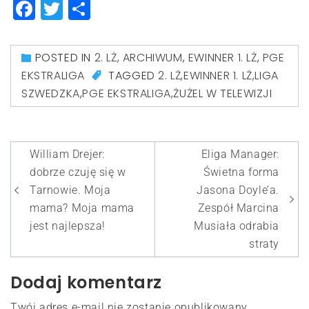
Facebook
Twitter
Share
POSTED IN
2. LŻ
,
ARCHIWUM
,
EWINNER 1. LŻ
,
PGE
EKSTRALIGA
TAGGED
2. LŻ
,
EWINNER 1. LŻ
,
LIGA
SZWEDZKA
,
PGE EKSTRALIGA
,
ŻUŻEL W TELEWIZJI
Nawigacja
William Drejer:
Eliga Manager:
wpisu
dobrze czuję się w
Świetna forma
Tarnowie. Moja
Jasona Doyle’a.
mama? Moja mama
Zespół Marcina
jest najlepsza!
Musiała odrabia
straty
Dodaj komentarz
Twój adres e-mail nie zostanie opublikowany.