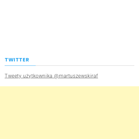
TWITTER
Tweety użytkownika @martuszewskiraf