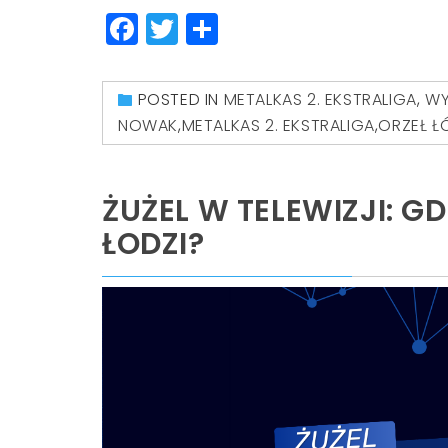
Facebook
Twitter
Share
POSTED IN
METALKAS 2. EKSTRALIGA
,
WY
NOWAK
,
METALKAS 2. EKSTRALIGA
,
ORZEŁ Ł
ŻUŻEL W TELEWIZJI: G
ŁODZI?