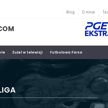
Blog
O mnie
Te
.COM
rie
Żużel w telewizji
Futbolowa Farsa
LIGA