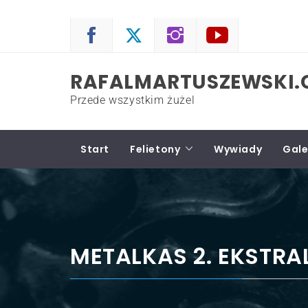
Skip
to
content
RAFALMARTUSZEWSKI
Przede wszystkim żużel
Start
Felietony
Wywiady
Gale
METALKAS 2. EKSTRA