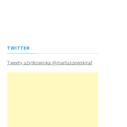
TWITTER
Tweety użytkownika @martuszewskiraf