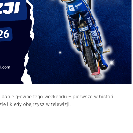
 i danie główne tego weekendu – pierwsze w historii
e i kiedy obejrzysz w telewizji.