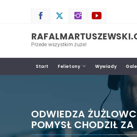
Skip
to
content
RAFALMARTUSZEWSKI
Przede wszystkim żużel
Start
Felietony
Wywiady
Gale
ODWIEDZA ŻUŻLOWCÓ
POMYSŁ CHODZIŁ ZA