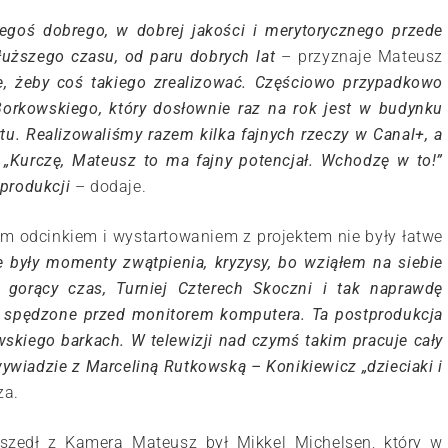
egoś dobrego, w dobrej jakości i merytorycznego przede
uższego czasu, od paru dobrych lat
– przyznaje Mateusz
e, żeby coś takiego zrealizować. Częściowo przypadkowo
rkowskiego, który dosłownie raz na rok jest w budynku
tu. Realizowaliśmy razem kilka fajnych rzeczy w Canal+, a
„Kurczę, Mateusz to ma fajny potencjał. Wchodzę w to!”
produkcji
– dodaje.
ym odcinkiem i wystartowaniem z projektem nie były łatwe
e były momenty zwątpienia, kryzysy, bo wziąłem na siebie
 gorący czas, Turniej Czterech Skoczni i tak naprawdę
y spędzone przed monitorem komputera. Ta postprodukcja
wskiego barkach. W telewizji nad czymś takim pracuje cały
wywiadzie z Marceliną Rutkowską – Konikiewicz „dzieciaki i
za.
zedł z Kamerą Mateusz był Mikkel Michelsen, który w