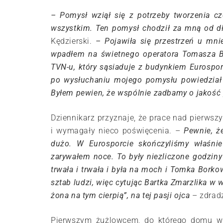
– Pomysł wziął się z potrzeby tworzenia cz
wszystkim. Ten pomysł chodził za mną od dł
Kędzierski.
– Pojawiła się przestrzeń u mni
wpadłem na świetnego operatora Tomasza Bo
TVN-u, który sąsiaduje z budynkiem Eurospor
po wysłuchaniu mojego pomysłu powiedział 
Byłem pewien, że wspólnie zadbamy o jakość 
Dziennikarz przyznaje, że prace nad pierwsz
i wymagały nieco poświęcenia. –
Pewnie, ż
dużo. W Eurosporcie skończyliśmy właśnie
zarywałem noce. To były niezliczone godzin
trwała i trwała i była na moch i Tomka Borko
sztab ludzi, więc cytując Bartka Zmarzlika w 
żona na tym cierpią”, na tej pasji ojca
– zdrad
Pierwszym żużlowcem, do którego domu ws