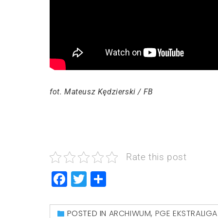
fot. Mateusz Kędzierski / FB
Rate this post
Facebook
Twitter
Share
POSTED IN
ARCHIWUM
,
PGE EKSTRALIGA