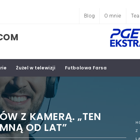
Blog
O mnie
Te
.COM
rie
Żużel w telewizji
Futbolowa Farsa
W Z KAMERĄ. „TEN
 MNĄ OD LAT”
H
Z
L