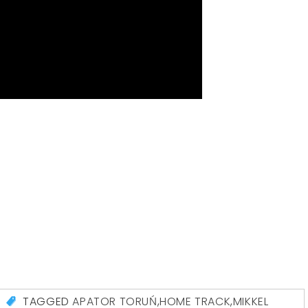
TAGGED
APATOR TORUŃ
,
HOME TRACK
,
MIKKEL