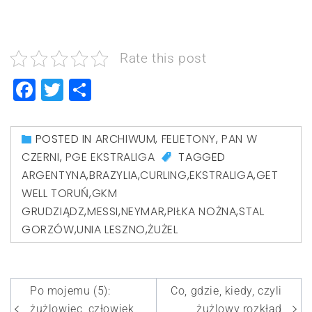
Rate this post
Facebook
Twitter
Share
POSTED IN
ARCHIWUM
,
FELIETONY
,
PAN W
CZERNI
,
PGE EKSTRALIGA
TAGGED
ARGENTYNA
,
BRAZYLIA
,
CURLING
,
EKSTRALIGA
,
GET
WELL TORUŃ
,
GKM
GRUDZIĄDZ
,
MESSI
,
NEYMAR
,
PIŁKA NOŻNA
,
STAL
GORZÓW
,
UNIA LESZNO
,
ŻUŻEL
Nawigacja
Po mojemu (5):
Co, gdzie, kiedy, czyli
żużlowiec, człowiek
żużlowy rozkład