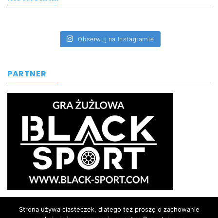
Obserwuj na Instagramie
PARTNER
Strona używa ciasteczek, dlatego też proszę o zachowanie