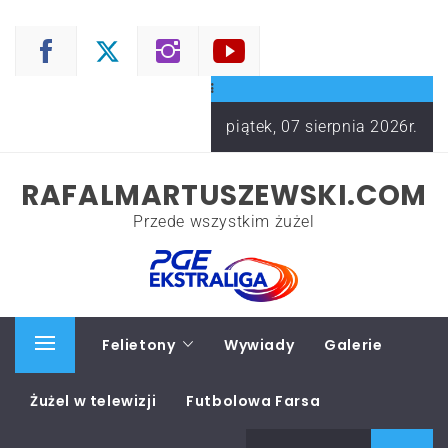
Skip
to
content
piątek, 07 sierpnia 2026r.
RAFALMARTUSZEWSKI.COM
Przede wszystkim żużel
Start
Felietony
Wywiady
Galerie
Primary
Menu
Żużel w telewizji
Futbolowa Farsa