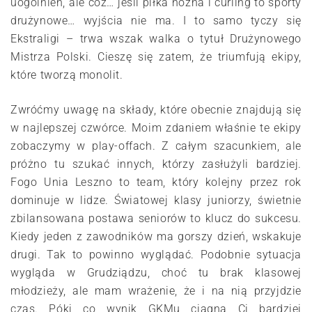
uogólnień, ale cóż… jeśli piłka nożna i curling to sporty
drużynowe… wyjścia nie ma. I to samo tyczy się
Ekstraligi – trwa wszak walka o tytuł Drużynowego
Mistrza Polski. Cieszę się zatem, że triumfują ekipy,
które tworzą monolit.
Zwróćmy uwagę na składy, które obecnie znajdują się
w najlepszej czwórce. Moim zdaniem właśnie te ekipy
zobaczymy w play-offach. Z całym szacunkiem, ale
próżno tu szukać innych, którzy zasłużyli bardziej.
Fogo Unia Leszno to team, który kolejny przez rok
dominuje w lidze. Światowej klasy juniorzy, świetnie
zbilansowana postawa seniorów to klucz do sukcesu.
Kiedy jeden z zawodników ma gorszy dzień, wskakuje
drugi. Tak to powinno wyglądać. Podobnie sytuacja
wygląda w Grudziądzu, choć tu brak klasowej
młodzieży, ale mam wrażenie, że i na nią przyjdzie
czas. Póki co wynik GKMu ciągną Ci bardziej