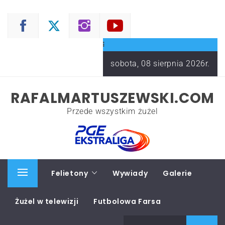
Skip
to
content
sobota, 08 sierpnia 2026r.
RAFALMARTUSZEWSKI.COM
Przede wszystkim żużel
Start
Felietony
Wywiady
Galerie
Primary
Menu
Żużel w telewizji
Futbolowa Farsa