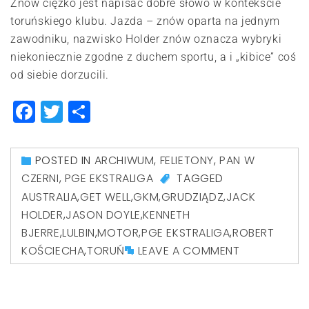
Znów ciężko jest napisać dobre słowo w kontekście
toruńskiego klubu. Jazda – znów oparta na jednym
zawodniku, nazwisko Holder znów oznacza wybryki
niekoniecznie zgodne z duchem sportu, a i „kibice” coś
od siebie dorzucili.
Facebook
Twitter
Share
POSTED IN
ARCHIWUM
,
FELIETONY
,
PAN W
CZERNI
,
PGE EKSTRALIGA
TAGGED
AUSTRALIA
,
GET WELL
,
GKM
,
GRUDZIĄDZ
,
JACK
HOLDER
,
JASON DOYLE
,
KENNETH
BJERRE
,
LULBIN
,
MOTOR
,
PGE EKSTRALIGA
,
ROBERT
KOŚCIECHA
,
TORUŃ
LEAVE A COMMENT