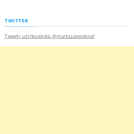
TWITTER
Tweety użytkownika @martuszewskiraf