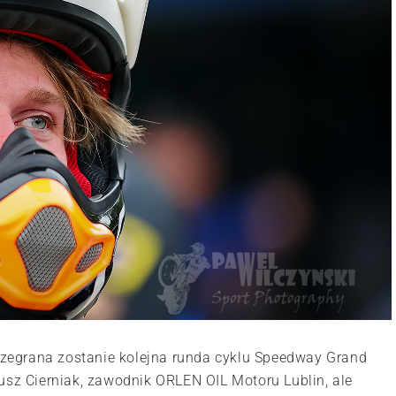
zegrana zostanie kolejna runda cyklu Speedway Grand
usz Cierniak, zawodnik ORLEN OIL Motoru Lublin, ale