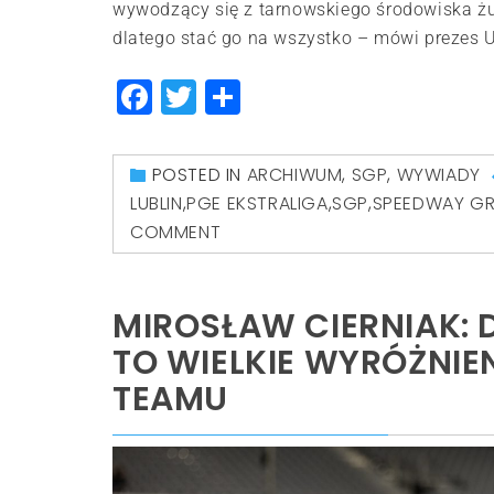
wywodzący się z tarnowskiego środowiska żu
dlatego stać go na wszystko – mówi prezes Un
Facebook
Twitter
Share
POSTED IN
ARCHIWUM
,
SGP
,
WYWIADY
LUBLIN
,
PGE EKSTRALIGA
,
SGP
,
SPEEDWAY GR
COMMENT
MIROSŁAW CIERNIAK: 
TO WIELKIE WYRÓŻNIEN
TEAMU