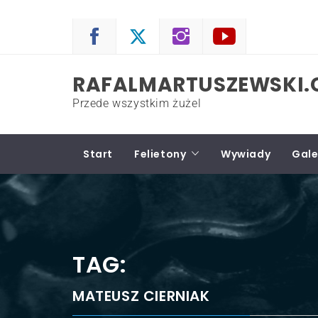
Skip
to
content
RAFALMARTUSZEWSKI
Przede wszystkim żużel
Start
Felietony
Wywiady
Gale
TAG:
MATEUSZ CIERNIAK