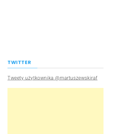
TWITTER
Tweety użytkownika @martuszewskiraf