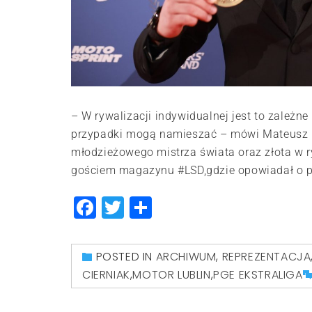
– W rywalizacji indywidualnej jest to zależ
przypadki mogą namieszać – mówi Mateusz Cie
młodzieżowego mistrza świata oraz złota w ry
gościem magazynu #LSD,gdzie opowiadał o p
Facebook
Twitter
Share
POSTED IN
ARCHIWUM
,
REPREZENTACJA
CIERNIAK
,
MOTOR LUBLIN
,
PGE EKSTRALIGA