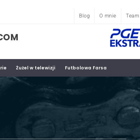
Blog
O mnie
Team
.COM
rie
Żużel w telewizji
Futbolowa Farsa