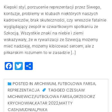
Kiepski styl, porzucenie reprezentacji przez Siwego,
kontuzje, problemy w klubach niektórych naszych
kadrowiczów, brak skuteczności, czy wreszcie fatalnie
wyglądający zespół w czwartkowym spotkaniu ze
Szkocją. Wszystkie znaki na niebie i ziemi
wskazywały, że w rywalizacji ze Szwecją możemy
mieć nadzieję, możemy kibicować sercem, ale z
piłkarskim rozumem to w zasadzie […]
Facebook
Twitter
Share
POSTED IN
ARCHIWUM
,
FUTBOLOWA FARSA
,
REPREZENTACJA
TAGGED
CZESŁAW
MICHNIEWICZ
,
FUTBOLOWA FARSA
,
GRZEGORZ
KRYCHOWIAK
,
KATAR 2022
,
MATTY
CASH
,
MUDNIAL
,
PIŁKA