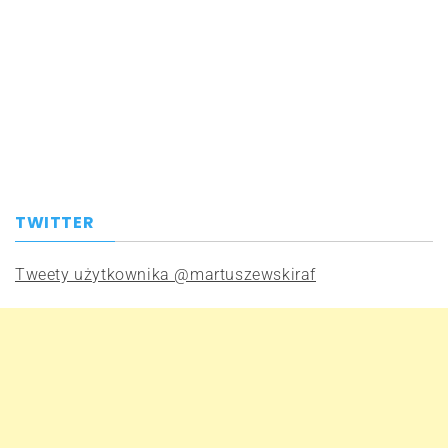
TWITTER
Tweety użytkownika @martuszewskiraf