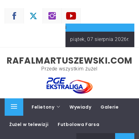
Skip
to
content
piątek, 07 sierpnia 2026r.
RAFALMARTUSZEWSKI.COM
Przede wszystkim żużel
Start
Felietony
Wywiady
Galerie
Primary
Menu
Żużel w telewizji
Futbolowa Farsa