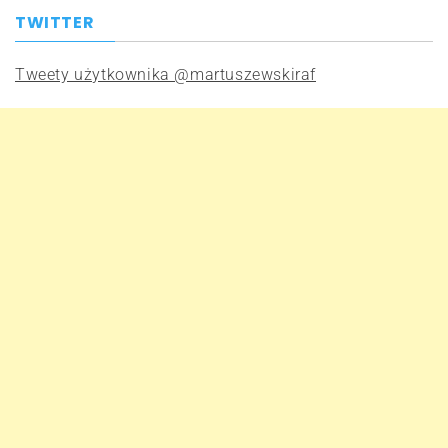
TWITTER
Tweety użytkownika @martuszewskiraf