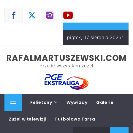
Skip
to
content
piątek, 07 sierpnia 2026r.
RAFALMARTUSZEWSKI.COM
Przede wszystkim żużel
Start
Felietony
Wywiady
Galerie
Primary
Menu
Żużel w telewizji
Futbolowa Farsa